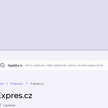
Najděte si:
od
Podcasty
Expres.cz
Expres.cz
1 podcast