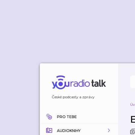
České podcasty a zprávy
Úv
PRO TEBE
AUDIOKNIHY