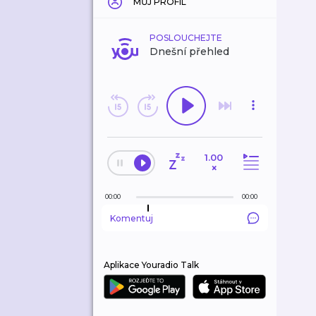
MŮJ PROFIL
POSLOUCHEJTE
Dnešní přehled
1.00
×
00:00
00:00
Komentuj
Aplikace Youradio Talk