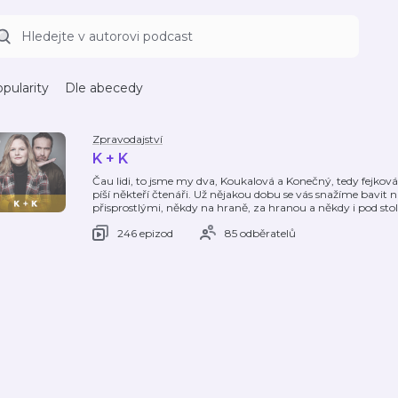
pularity
Dle abecedy
Zpravodajství
K + K
Čau lidi, to jsme my dva, Koukalová a Konečný, tedy fejková
píší někteří čtenáři. Už nějakou dobu se vás snažíme bavit
přisprostlými, někdy na hraně, za hranou a někdy i pod st
246 epizod
85 odběratelů