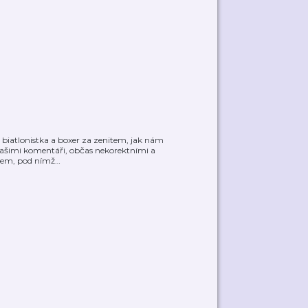
 biatlonistka a boxer za zenitem, jak nám
 našimi komentáři, občas nekorektními a
olem, pod nímž
…