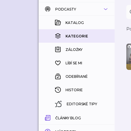
PODCASTY
KATALOG
KOUPENÉ
KATALOG
Po
KATEGORIE
KATEGORIE
ZÁLOŽKY
ZÁLOŽKY
HISTORIE
LÍBÍ SE MI
ODEBÍRANÉ
HISTORIE
EDITORSKÉ TIPY
ČLÁNKY BLOG