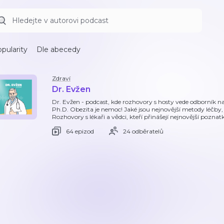
pularity
Dle abecedy
Zdraví
Dr. Evžen
Dr. Evžen - podcast, kde rozhovory s hosty vede odborník 
Ph.D. Obezita je nemoc! Jaké jsou nejnovější metody léčby,
Rozhovory s lékaři a vědci, kteří přinášejí nejnovější pozn
64 epizod
24 odběratelů