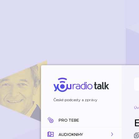
České podcasty a zprávy
Úv
PRO TEBE
AUDIOKNIHY