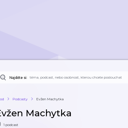
Najděte si:
od
Podcasty
Evžen Machytka
Evžen Machytka
1 podcast