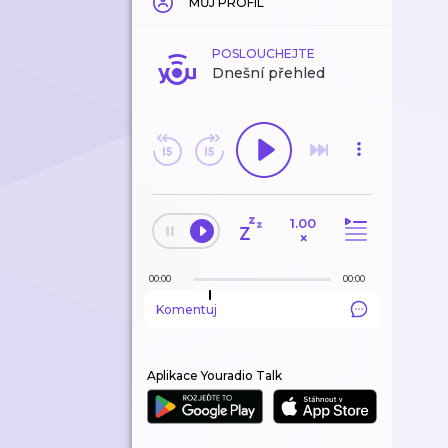
MŮJ PROFIL
POSLOUCHEJTE
Dnešní přehled
1.00
×
00:00
00:00
Komentuj
Aplikace Youradio Talk