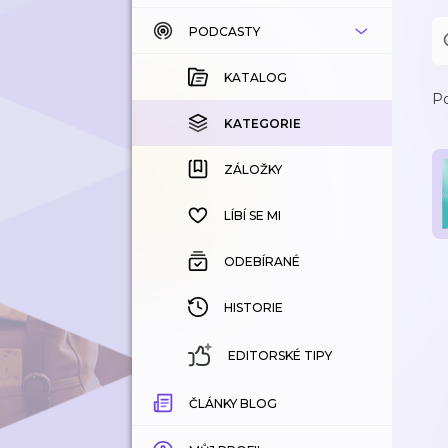
PODCASTY
KATALOG
KOUPENÉ
KATALOG
Po
KATEGORIE
KATEGORIE
ZÁLOŽKY
ZÁLOŽKY
HISTORIE
LÍBÍ SE MI
ODEBÍRANÉ
HISTORIE
EDITORSKÉ TIPY
ČLÁNKY BLOG