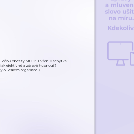
na léčbu obezity MUDr. Evžen Machytka,
 jak efektivně a zdravě hubnout?
atky o lidském organismu
…