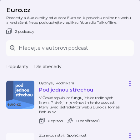
Euro.cz
Podcasty a Audioknihy od autora Euro.cz. K poslechu online na webu
a ke stažení. Nebo poslouchejte v aplikaci Youradio Talk offline.
2 podcasty
Popularity
Dle abecedy
Byznys
,
Podnikání
Pod jednou střechou
V České republice fungují tisíce rodinných
firem. Právě jim je věnován tento podcast,
který uvádí šéfredaktor webu Euro.cz Tomáš
Bohuslav.
6 epizod
0 odběratelů
Zpravodajství
,
Společnost