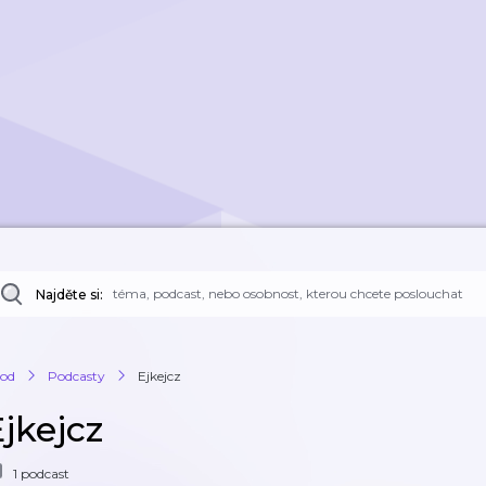
Najděte si:
od
Podcasty
Ejkejcz
jkejcz
1 podcast