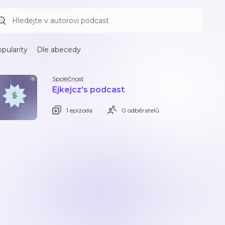
pularity
Dle abecedy
Společnost
Ejkejcz's podcast
1 epizoda
0 odběratelů