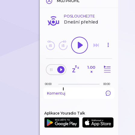
MŮJ PROFIL
POSLOUCHEJTE
Dnešní přehled
1.00
×
00:00
00:00
Komentuj
Aplikace Youradio Talk