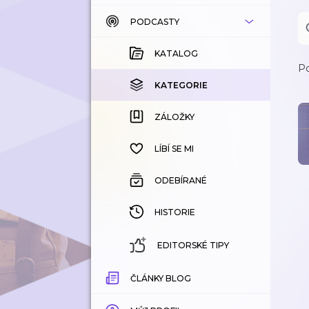
PODCASTY
KATALOG
KOUPENÉ
KATALOG
Po
KATEGORIE
KATEGORIE
ZÁLOŽKY
ZÁLOŽKY
HISTORIE
LÍBÍ SE MI
ODEBÍRANÉ
HISTORIE
EDITORSKÉ TIPY
ČLÁNKY BLOG