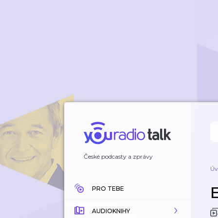
České podcasty a zprávy
Úv
E
PRO TEBE
AUDIOKNIHY