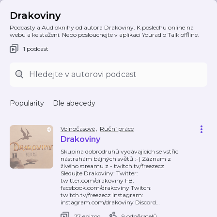
Drakoviny
Podcasty a Audioknihy od autora Drakoviny. K poslechu online na
webu a ke stažení. Nebo poslouchejte v aplikaci Youradio Talk offline.
1 podcast
Popularity
Dle abecedy
Volnočasové
,
Ruční práce
Drakoviny
Skupina dobrodruhů vydávajících se vstříc
nástrahám bájných světů :-) Záznam z
živého streamu z - twitch.tv/freezecz
Sledujte Drakoviny: Twitter:
twitter.com/drakoviny FB:
facebook.com/drakoviny Twitch:
twitch.tv/freezecz Instagram:
instagram.com/drakoviny Discord
…
27 epizod
9 odběratelů