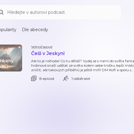
pularity
Dle abecedy
Volnočasové
Češi v Jeskyni
Ale to je náhoda! Co tu děláš? Vydej se s námi do světa fantaz
hrdinové snaží udělat ze světa kolem sebe trošku lepší místo,
zničit, ale takových příběhů je ještě míň! DM Kofi a spolu s
…
8 epizod
1 odběratel