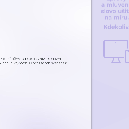
ie! Příběhy, kde se blázniví i seriozní
 není nikdy dost. Občas se ten svět snaží i