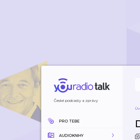
České podcasty a zprávy
Úv
D
PRO TEBE
AUDIOKNIHY