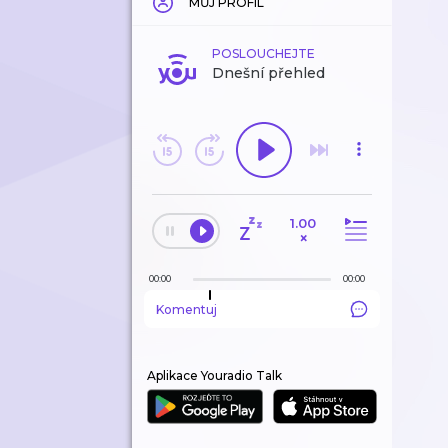
MŮJ PROFIL
POSLOUCHEJTE
Dnešní přehled
1.00
×
00:00
00:00
Komentuj
Aplikace Youradio Talk