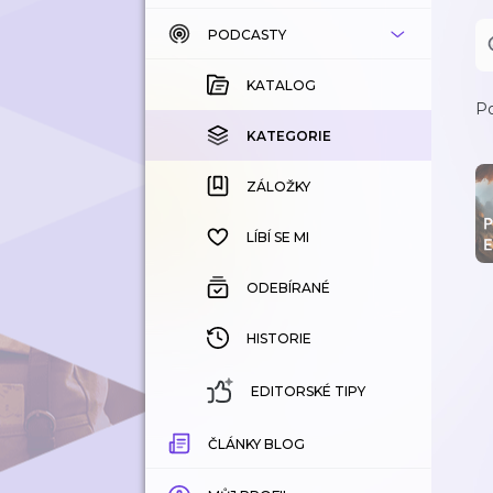
PODCASTY
KATALOG
KOUPENÉ
KATALOG
Po
KATEGORIE
KATEGORIE
ZÁLOŽKY
ZÁLOŽKY
HISTORIE
LÍBÍ SE MI
ODEBÍRANÉ
HISTORIE
EDITORSKÉ TIPY
ČLÁNKY BLOG