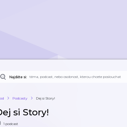
Najděte si:
od
Podcasty
Dej si Story!
ej si Story!
1 podcast