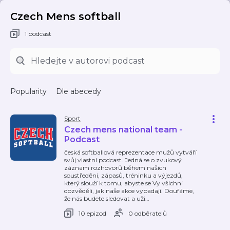
Czech Mens softball
1 podcast
Popularity
Dle abecedy
Sport
Czech mens national team -
Podcast
česká softballová reprezentace mužů vytváří
svůj vlastní podcast. Jedná se o zvukový
záznam rozhovorů během našich
soustředění, zápasů, tréninku a výjezdů,
který slouží k tomu, abyste se Vy všichni
dozvěděli, jak naše akce vypadají. Doufáme,
že nás budete sledovat a uži
…
10 epizod
0 odběratelů