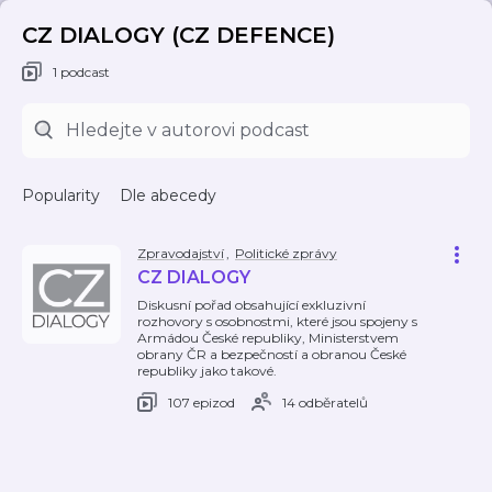
CZ DIALOGY (CZ DEFENCE)
1 podcast
Popularity
Dle abecedy
Zpravodajství
,
Politické zprávy
CZ DIALOGY
Diskusní pořad obsahující exkluzivní
rozhovory s osobnostmi, které jsou spojeny s
Armádou České republiky, Ministerstvem
obrany ČR a bezpečností a obranou České
republiky jako takové.
107 epizod
14 odběratelů