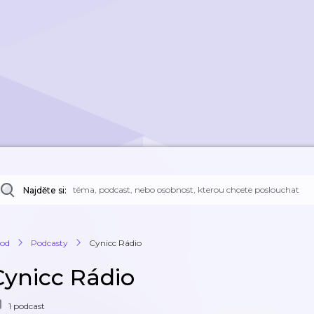
Najděte si:
od
Podcasty
Cynicc Rádio
Cynicc Rádio
1 podcast