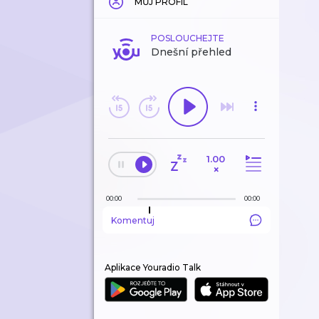
MŮJ PROFIL
POSLOUCHEJTE
Dnešní přehled
1.00
×
00:00
00:00
Komentuj
Aplikace Youradio Talk