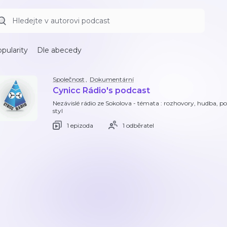
pularity
Dle abecedy
Společnost
,
Dokumentární
Cynicc Rádio's podcast
Nezávislé rádio ze Sokolova - témata : rozhovory, hudba, po
styl
1 epizoda
1 odběratel