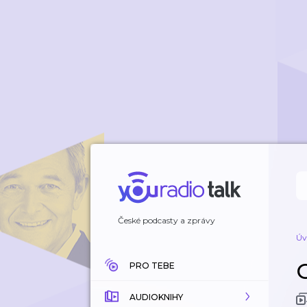
České podcasty a zprávy
Úv
PRO TEBE
AUDIOKNIHY