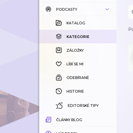
PODCASTY
KATALOG
KOUPENÉ
KATALOG
Po
KATEGORIE
KATEGORIE
ZÁLOŽKY
ZÁLOŽKY
HISTORIE
LÍBÍ SE MI
ODEBÍRANÉ
HISTORIE
EDITORSKÉ TIPY
ČLÁNKY BLOG