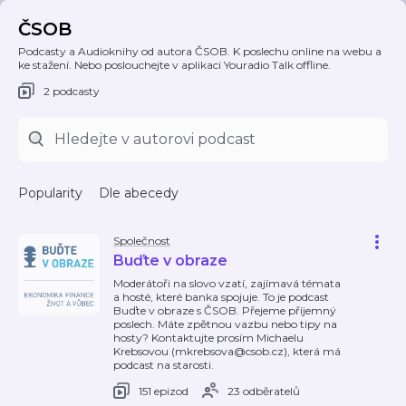
ČSOB
Podcasty a Audioknihy od autora ČSOB. K poslechu online na webu a
ke stažení. Nebo poslouchejte v aplikaci Youradio Talk offline.
2 podcasty
Popularity
Dle abecedy
Společnost
Buďte v obraze
Moderátoři na slovo vzatí, zajímavá témata
a hosté, které banka spojuje. To je podcast
Buďte v obraze s ČSOB. Přejeme příjemný
poslech. Máte zpětnou vazbu nebo tipy na
hosty? Kontaktujte prosím Michaelu
Krebsovou (mkrebsova@csob.cz), která má
podcast na starosti.
151 epizod
23 odběratelů