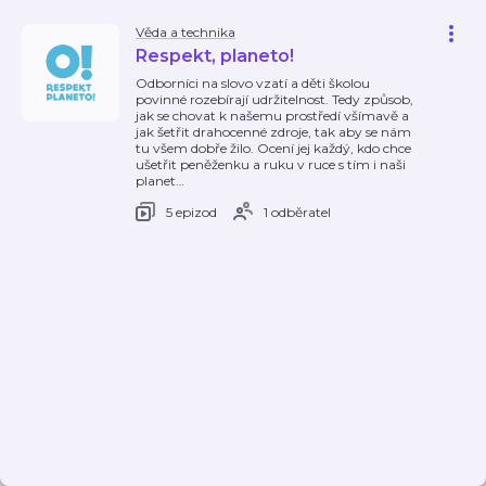
Věda a technika
Respekt, planeto!
Odborníci na slovo vzatí a děti školou
povinné rozebírají udržitelnost. Tedy způsob,
jak se chovat k našemu prostředí všímavě a
jak šetřit drahocenné zdroje, tak aby se nám
tu všem dobře žilo. Ocení jej každý, kdo chce
ušetřit peněženku a ruku v ruce s tím i naši
planet
…
5 epizod
1 odběratel