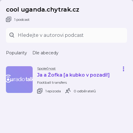
cool uganda.chytrak.cz
1 podcast
Popularity
Dle abecedy
Společnost
Ja a Žofka [a kubko v pozadi!]
Football transfers
1 epizoda
0 odběratelů