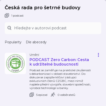
Česká rada pro šetrné budovy
1 podcast
Popularity
Dle abecedy
Umění
PODCAST Zero Carbon: Cesta
k udržitelné budoucnosti
Podcast se zaměřuje na praktické zkušenosti
s dekarbonizací v oblasti stavebnictví. Do
diskuze se zapojíte klíčoví zástupci
exkluzivních členů CZGBC, mezi nimiž
najdete přední vývojáře, stavební společnosti,
výrobce technologií a banky.
5 epizod
0 odběratelů