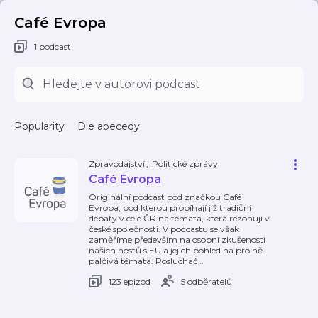
Café Evropa
1 podcast
Popularity
Dle abecedy
Zpravodajství
,
Politické zprávy
Café Evropa
Originální podcast pod značkou Café
Evropa, pod kterou probíhají již tradiční
debaty v celé ČR na témata, která rezonují v
české společnosti. V podcastu se však
zaměříme především na osobní zkušenosti
našich hostů s EU a jejich pohled na pro ně
palčivá témata. Posluchač
…
123 epizod
5 odběratelů