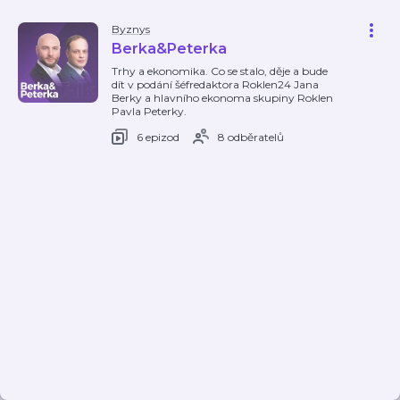
Byznys
Berka&Peterka
Trhy a ekonomika. Co se stalo, děje a bude
dít v podání šéfredaktora Roklen24 Jana
Berky a hlavního ekonoma skupiny Roklen
Pavla Peterky.
6 epizod
8 odběratelů