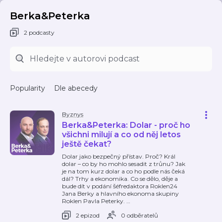
Berka&Peterka
2 podcasty
Popularity
Dle abecedy
Byznys
Berka&Peterka: Dolar - proč ho
všichni milují a co od něj letos
ještě čekat?
Dolar jako bezpečný přístav. Proč? Král
dolar – co by ho mohlo sesadit z trůnu? Jak
je na tom kurz dolar a co ho podle nás čeká
dál? Trhy a ekonomika. Co se dělo, děje a
bude dít v podání šéfredaktora Roklen24
Jana Berky a hlavního ekonoma skupiny
Roklen Pavla Peterky.
…
2 epizod
0 odběratelů