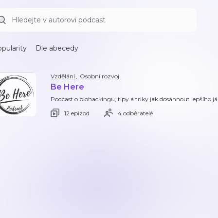
pularity
Dle abecedy
Vzdělání
,
Osobní rozvoj
Be Here
Podcast o biohackingu, tipy a triky jak dosáhnout lepšího já,
12 epizod
4 odběratelé