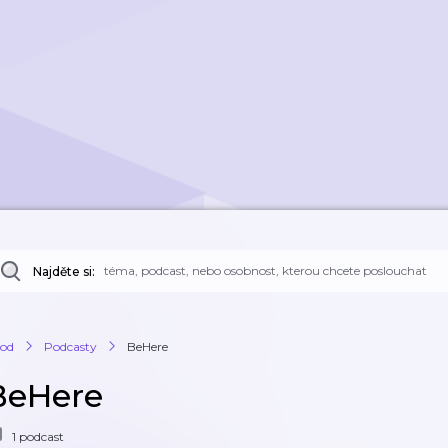
Najděte si:
od
Podcasty
BeHere
BeHere
1 podcast