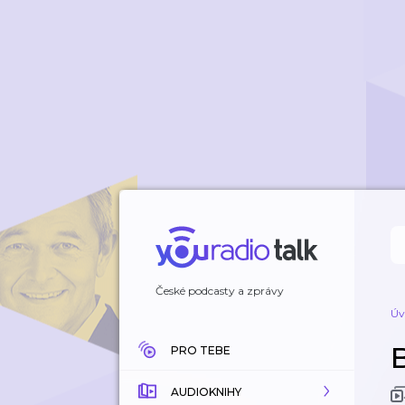
České podcasty a zprávy
Úv
PRO TEBE
AUDIOKNIHY