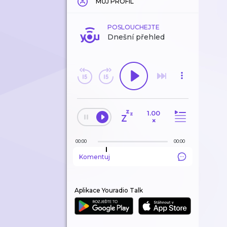
MŮJ PROFIL
POSLOUCHEJTE
Dnešní přehled
1.00
×
00:00
00:00
Komentuj
Aplikace Youradio Talk