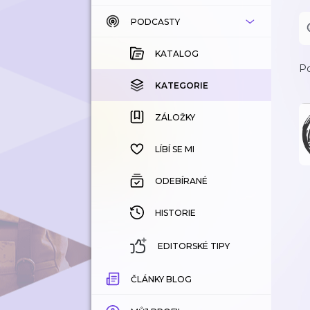
PODCASTY
KATALOG
KOUPENÉ
KATALOG
Po
KATEGORIE
KATEGORIE
ZÁLOŽKY
ZÁLOŽKY
HISTORIE
LÍBÍ SE MI
ODEBÍRANÉ
HISTORIE
EDITORSKÉ TIPY
ČLÁNKY BLOG