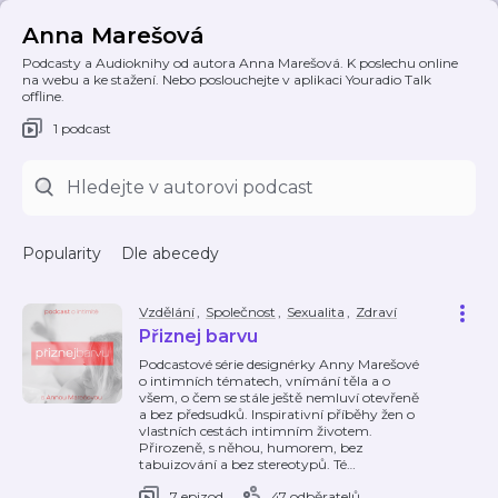
Anna Marešová
Podcasty a Audioknihy od autora Anna Marešová. K poslechu online
na webu a ke stažení. Nebo poslouchejte v aplikaci Youradio Talk
offline.
1 podcast
Popularity
Dle abecedy
Vzdělání
,
Společnost
,
Sexualita
,
Zdraví
Přiznej barvu
Podcastové série designérky Anny Marešové
o intimních tématech, vnímání těla a o
všem, o čem se stále ještě nemluví otevřeně
a bez předsudků. Inspirativní příběhy žen o
vlastních cestách intimním životem.
Přirozeně, s něhou, humorem, bez
tabuizování a bez stereotypů. Té
…
7 epizod
47 odběratelů