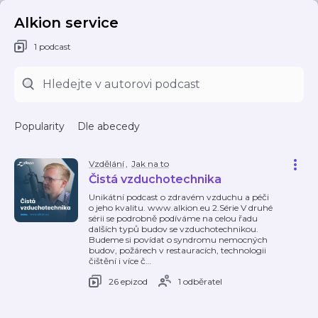
Alkion service
1 podcast
Popularity
Dle abecedy
Vzdělání
,
Jak na to
Čistá vzduchotechnika
Unikátní podcast o zdravém vzduchu a péči
o jeho kvalitu. www.alkion.eu 2.Série V druhé
sérii se podrobně podíváme na celou řadu
dalších typů budov se vzduchotechnikou.
Budeme si povídat o syndromu nemocných
budov, požárech v restauracích, technologii
čištění i více č
…
26 epizod
1 odběratel