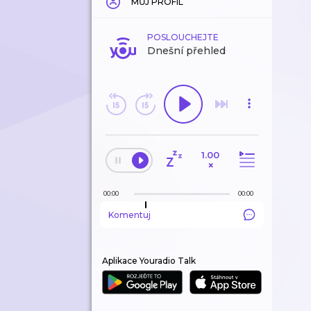
MŮJ PROFIL
POSLOUCHEJTE
Dnešní přehled
1.00
×
00:00
00:00
Komentuj
Aplikace Youradio Talk