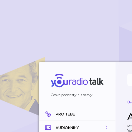
České podcasty a zprávy
Úv
PRO TEBE
Po
AUDIOKNIHY
Yo