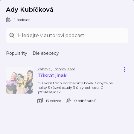
Ady Kubíčková
1 podcast
Popularity
Dle abecedy
Zábava
,
Improvizace
Třikrát jinak
O životě třech normálních holek 3 obyčejné
holky 3 různé osudy 3 úhly pohledu IG -
@triktatjinak
13 epizod
0 odběratelů