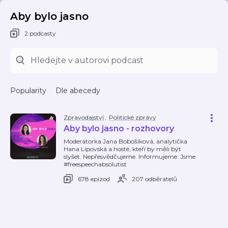
Aby bylo jasno
2 podcasty
Popularity
Dle abecedy
Zpravodajství
,
Politické zprávy
Aby bylo jasno - rozhovory
Moderátorka Jana Bobošíková, analytička
Hana Lipovská a hosté, kteří by měli být
slyšet. Nepřesvědčujeme. Informujeme. Jsme
#freespeechabsolutist
678 epizod
207 odběratelů