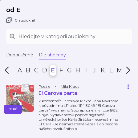
od E
0 audioknih
Doporučené
Dle abecedy
A
B
C
D
E
F
G
H
I
J
K
L
M
N
Poezie
Míla Kraus
El Carova parta
Z komentáře Jaroslava Maxmiliána Navrátila
k původnímu LP albu 1114 3049 "El Carova
99 KČ
parta" vydanému Supraphonem v roce 1982
a nyní vydávanému poprvé digitálně:
Umělecká práce Karla Jiráčka - legendárního
El Cara - se nesmazatelně vepsala do historie
našeho revolučního p
…