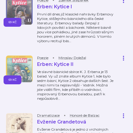
Poezie
Zdeněk Štěpánek
Erben: Kytice I
První díl dnes již klasické nahrávky Erbenovy
Kytice, stěžejního básnického díla české
69 KČ
literatury. Erbenovy balady čerpají z
lidových pověstí a báchorek. Některé básně
jsou více pohádkou, jiné zase hrůzostrašným
hororem, plném krutých démonů. V tomto
výboru recitují bás
…
Poezie
Miroslav Doležal
Erben: Kytice II
Ve slavné básnické sbírce K. J. Erbena je 13
balad. Vy už znáte album Kytice 1, kde bylo
69 KČ
sedm básní, Kytice 2 obsahuje dalších šest. Je
mezi nimi ta nejslavnější - Vodník. Možná
jste viděli film, kde příběh o vodníkovi,
inspirovaný Erbenovou baladou, patří k
nejpůsobivě
…
Dramatizace
Honoré de Balzac
Evženie Grandetová
Evženie Grandetová je jedno z vrcholných