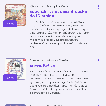
Výuka
Svatopluk Čech
Epochální výlet pana Broučka
do 15. století
Pan Matěj Brouček je počestný měšťan,
149 KČ
majitel činžovního domu, který má rád
pivečko a rád si na něj zajde do hospůdky Na
Vikárce na pražských Hradčanech. Jednoho
dne cestou domů, posilněn zlatavým
mokem a představou středověkých
podzemních chodeb pod hlavním městem,
o n
…
Poezie
Miroslav Doležal
Erben: Kytice
Z komentáře V.Justla k původnímu LP albu
1218 0721 "Karel Jaromír Erben Kytice"
189 KČ
vydanému Supraphonem v roce 1984 a nyní
vycházejícímu poprvé digitálně:...Většina
básní Kytice z pověstí národních čerpala z
české lidové tradice jako součásti lidového
písemnictví slovanské
…