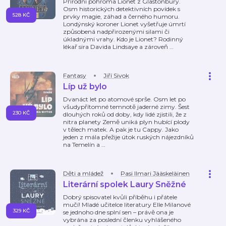
Přírodní pohroma Lionet z Glastonbury.
Osm historických detektivních povídek s
528 KČ
prvky magie, záhad a černého humoru.
Londýnský koroner Lionet vyšetřuje úmrtí
způsobená nadpřirozenými silami či
úkladnými vrahy. Kdo je Lionet? Rodinný
lékař sira Davida Lindsaye a zároveň
…
Fantasy
Jiří Sivok
Líp už bylo
Dvanáct let po atomové sprše. Osm let po
všudypřítomné temnotě jaderné zimy. Šest
230 KČ
dlouhých roků od doby, kdy lidé zjistili, že z
nitra planety Země uniká plyn hubící plody
v tělech matek. A pak je tu Cappy. Jako
jeden z mála přežije útok ruských nájezdníků
na Temelín a
…
Děti a mládež
Pasi Ilmari Jääskeläinen
Literární spolek Laury Sněžné
Dobrý spisovatel kvůli příběhu i přátele
mučí! Mladé učitelce literatury Elle Milanové
329 KČ
se jednoho dne splní sen – právě ona je
vybrána za poslední členku vyhlášeného