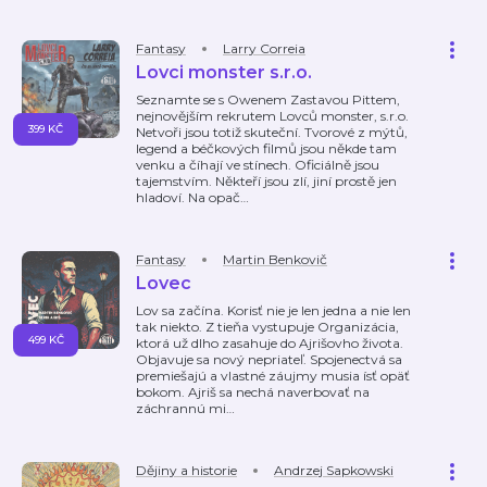
Fantasy
Larry Correia
Lovci monster s.r.o.
Seznamte se s Owenem Zastavou Pittem,
nejnovějším rekrutem Lovců monster, s.r.o.
399 KČ
Netvoři jsou totiž skuteční. Tvorové z mýtů,
legend a béčkových filmů jsou někde tam
venku a číhají ve stínech. Oficiálně jsou
tajemstvím. Někteří jsou zlí, jiní prostě jen
hladoví. Na opač
…
Fantasy
Martin Benkovič
Lovec
Lov sa začína. Korisť nie je len jedna a nie len
tak niekto. Z tieňa vystupuje Organizácia,
499 KČ
ktorá už dlho zasahuje do Ajrišovho života.
Objavuje sa nový nepriateľ. Spojenectvá sa
premiešajú a vlastné záujmy musia ísť opäť
bokom. Ajriš sa nechá naverbovať na
záchrannú mi
…
Dějiny a historie
Andrzej Sapkowski