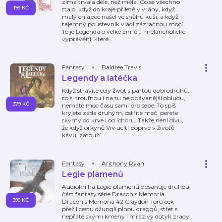
zima trvala déle, než měla. Co se všechno
199 KČ
stalo, když do kraje přiletěly vrány, když
malý chlapec našel ve sněhu kuši, a když
tajemný poustevník vládl zázračnou mocí…
To je Legenda o velké zimě … melancholické
vyprávění, které
…
Fantasy
Baldree Travis
Legendy a latéčka
Když strávíte celý život s partou dobrodruhů,
co si troufnou i na tu nejobávanější obludu,
379 KČ
nemáte moc času sami pro sebe. To spíš
kryjete záda druhým, ostříte meč, perete
skvrny od krve i od ichoru. Takže není divu,
že když orkyně Viv ucítí poprvé v životě
kávu, zatouží
…
Fantasy
Anthony Ryan
Legie plamenů
Audiokniha Legie plamenů obsahuje druhou
část fantasy série Draconis Memoria.
399 KČ
Draconis Memoria #2 Claydon Torcreek
přežil cestu džunglí plnou draggů, střet s
nepřátelskými kmeny i mrazivý dotyk zrady