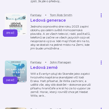
zjistí, že jde o předvoj
…
Fantasy
Tom Rob Smith
Ledová generace
Jednoho srpnového dne roku 2023 zaplní
oblohu po celém světě mimozemská
379 KČ
plavidla. A ze všech televizí, rádií, počítačů,
telefonů se začne ve všech jazycích ozývat
neúprosná výzva: lidé mají třicet dní na to,
aby se dostali na jediné místo na Zemi, kde
jim bude umožněna
…
Fantasy
John Flanagan
Ledová země
Will a Evanlyn plují do Skandie jako zajatci
hrozivého kapitána skandijské vlčí lodi
249 KČ
Eraka. Halt přísahal, že Willa zachrání, a
udělá vše, aby slib dodržel – dokonce poruší
přísahu hraničáře a král ho za to vypoví ze
země. Horác, který rovněž chce jet hledat
Willa, se k
…