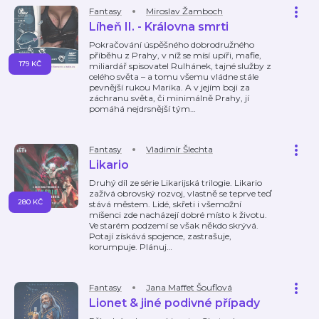
Fantasy
Miroslav Žamboch
Líheň II. - Královna smrti
Pokračování úspěšného dobrodružného
příběhu z Prahy, v níž se mísí upíři, mafie,
179 KČ
miliardář spisovatel Rulhánek, tajné služby z
celého světa – a tomu všemu vládne stále
pevnější rukou Marika. A v jejím boji za
záchranu světa, či minimálně Prahy, jí
pomáhá nejdrsnější tým
…
Fantasy
Vladimír Šlechta
Likario
Druhý díl ze série Likarijská trilogie. Likario
zažívá obrovský rozvoj, vlastně se teprve teď
280 KČ
stává městem. Lidé, skřeti i všemožní
míšenci zde nacházejí dobré místo k životu.
Ve starém podzemí se však někdo skrývá.
Potají získává spojence, zastrašuje,
korumpuje. Plánuj
…
Fantasy
Jana Maffet Šouflová
Lionet & jiné podivné případy