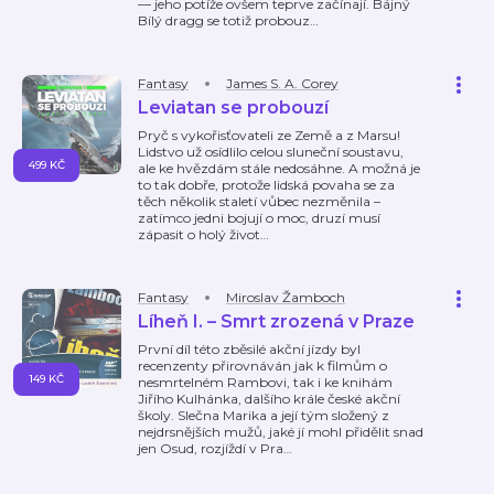
— jeho potíže ovšem teprve začínají. Bájný
Bílý dragg se totiž probouz
…
Fantasy
James S. A. Corey
Leviatan se probouzí
Pryč s vykořisťovateli ze Země a z Marsu!
Lidstvo už osídlilo celou sluneční soustavu,
499 KČ
ale ke hvězdám stále nedosáhne. A možná je
to tak dobře, protože lidská povaha se za
těch několik staletí vůbec nezměnila –
zatímco jedni bojují o moc, druzí musí
zápasit o holý život
…
Fantasy
Miroslav Žamboch
Líheň I. – Smrt zrozená v Praze
První díl této zběsilé akční jízdy byl
recenzenty přirovnáván jak k filmům o
149 KČ
nesmrtelném Rambovi, tak i ke knihám
Jiřího Kulhánka, dalšího krále české akční
školy. Slečna Marika a její tým složený z
nejdrsnějších mužů, jaké jí mohl přidělit snad
jen Osud, rozjíždí v Pra
…