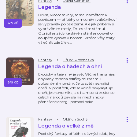
Fantasy
David Gemmell
Legenda
Druss, vládce sekery, se stal námětem k
pověstem — příběhy o mocném válečníkovi
439 KČ
se vyprávěly po celé zemi. Ale jak příběhy s
vyprávěním rostly, Druss sám stárnul.
Obrátil se zády ke slávě a stáhl se do svého
doupěte vysoko v horách. Prošedivělý starý
válečník zde žije v
…
Fantasy
Jiří W. Procházka
Legenda o hadech a ohni
Exotický a tajemný je svět Věčné transmise,
obývaný mnoha odlišnými rasami i
249 KČ
obludnými monstry, Je to svět neznající
oheň. V prostředí, kde se volně nevyskytuje
oheň, je ekonomika, ale i samotná existence
celých národů závislá na mechanicky
přenášené energii pomocí neko
…
Fantasy
Oldřich Suchý
Legenda o velké zimě
Poetický fantasy příběh z dávných dob, kdy