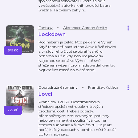
společenství spisovatelů, které založila
veleúspěšná autorka knih pro děti Laura
Sněžná. Ta ovšem záhy n
…
Fantasy
Alexander Gordon Smith
Lockdown
Pod nebem je peklo. Pod peklem je Výheň.
Když teprve třináctiletého Alexe křivě obviní
349 KČ
z vraždy, jeho život se obrátí vzhůru
nohama a už nikdy nebude jako dřív.
Najednou se ocitá ve Výhni – přísně
střeženém vězení pro mladistvé delikventy.
Nejtvrdším místě na světě scho
…
Dobrodružné romány
František Kotleta
Lovci
Praha roku 2050. Desetimilionová
středoevropská metropole má svých
225 KČ
problémů dost. Třeba s odpady,
přemnoženými zmutovanými potkany
nebo permanentní pouliční válkou na
pomezí sunnitské a šíitské čtvrti. Co je ale
horší, každý padouch v tomhle městě touží
po tom, aby se s
…