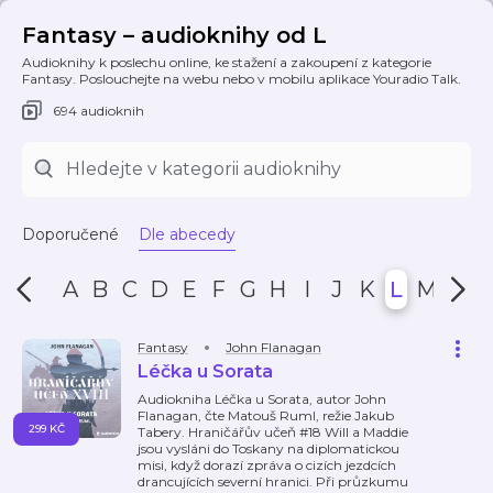
Fantasy – audioknihy od L
Audioknihy k poslechu online, ke stažení a zakoupení z kategorie
Fantasy. Poslouchejte na webu nebo v mobilu aplikace Youradio Talk.
694 audioknih
Doporučené
Dle abecedy
A
B
C
D
E
F
G
H
I
J
K
L
M
N
Fantasy
John Flanagan
Léčka u Sorata
Audiokniha Léčka u Sorata, autor John
Flanagan, čte Matouš Ruml, režie Jakub
299 KČ
Tabery. Hraničářův učeň #18 Will a Maddie
jsou vysláni do Toskany na diplomatickou
misi, když dorazí zpráva o cizích jezdcích
drancujících severní hranici. Při průzkumu