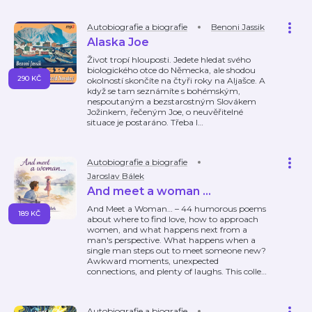
Autobiografie a biografie
Benoni Jassik
Alaska Joe
Život tropí hlouposti. Jedete hledat svého
biologického otce do Německa, ale shodou
290 KČ
okolností skončíte na čtyři roky na Aljašce. A
když se tam seznámíte s bohémským,
nespoutaným a bezstarostným Slovákem
Jožinkem, řečeným Joe, o neuvěřitelné
situace je postaráno. Třeba l
…
Autobiografie a biografie
Jaroslav Bálek
And meet a woman ...
And Meet a Woman… – 44 humorous poems
189 KČ
about where to find love, how to approach
women, and what happens next from a
man's perspective. What happens when a
single man steps out to meet someone new?
Awkward moments, unexpected
connections, and plenty of laughs. This colle
…
Autobiografie a biografie