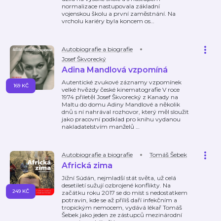
normalizace nastupovala základní
vojenskou školu a první zaměstnání. Na
vrcholu kariéry byla koncem os
…
Autobiografie a biografie
Josef Škvorecký
Adina Mandlová vzpomíná
Autentické zvukové záznamy vzpomínek
169 KČ
velké hvězdy české kinematografie V roce
1974 přiletěl Josef Škvorecký z Kanady na
Maltu do domu Adiny Mandlové a několik
dnů s ní nahrával rozhovor, který měl sloužit
jako pracovní podklad pro knihu vydanou
nakladatelstvím manželů
…
Autobiografie a biografie
Tomáš Šebek
Africká zima
Jižní Súdán, nejmladší stát světa, už celá
desetiletí sužují ozbrojené konflikty. Na
249 KČ
začátku roku 2017 se do míst s nedostatkem
potravin, kde se až příliš daří infekčním a
tropickým nemocem, vydává lékař Tomáš
Šebek jako jeden ze zástupců mezinárodní