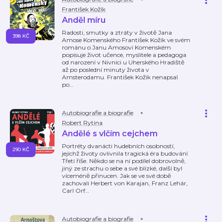
František Kožík
Anděl míru
Radosti, smutky a ztráty v životě Jana
398 KČ
Amose Komenského František Kožík ve svém
románu o Janu Amosovi Komenském
popisuje život učence, myslitele a pedagoga
od narození v Nivnici u Uherského Hradiště
až po poslední minuty života v
Amsterodamu. František Kožík nenapsal
po
…
Autobiografie a biografie
Robert Rytina
Andělé s vlčím cejchem
Portréty dvanácti hudebních osobností,
290 KČ
jejichž životy ovlivnila tragická éra budování
Třetí říše. Někdo se na ní podílel dobrovolně,
jiný ze strachu o sebe a své blízké, další byl
víceméně přinucen. Jak se ve své době
zachovali Herbert von Karajan, Franz Lehár,
Carl Orf
…
Autobiografie a biografie