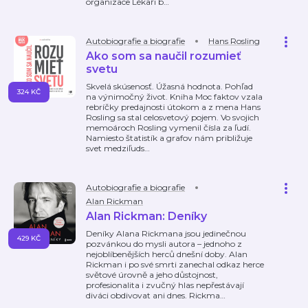
organizace Lékaři b
…
Autobiografie a biografie
Hans Rosling
Ako som sa naučil rozumieť
svetu
Skvelá skúsenosť. Úžasná hodnota. Pohľad
324 KČ
na výnimočný život. Kniha Moc faktov vzala
rebríčky predajnosti útokom a z mena Hans
Rosling sa stal celosvetový pojem. Vo svojich
memoároch Rosling vymenil čísla za ľudí.
Namiesto štatistík a grafov nám približuje
svet medziľuds
…
Autobiografie a biografie
Alan Rickman
Alan Rickman: Deníky
Deníky Alana Rickmana jsou jedinečnou
429 KČ
pozvánkou do mysli autora – jednoho z
nejoblíbenějších herců dnešní doby. Alan
Rickman i po své smrti zanechal odkaz herce
světové úrovně a jeho důstojnost,
profesionalita i zvučný hlas nepřestávají
diváci obdivovat ani dnes. Rickma
…