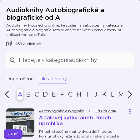
Audioknihy Autobiografické a
biografické od A
Audioknihy k poslechu online, ke stažení a zakoupení z kategorie
Autobiografie a biografie. Poslouchejte na webu nebo v mobilní
aplikaci Youradio Talk.
489 audioknih
Doporučené
Dle abecedy
A
B
C
D
E
F
G
H
I
J
K
L
M
N
Autobiografie a biografie
Jiří Boudník
A zalévej kytky! aneb Příběh
uprchlíka
Příběh statečné matky dvou dětí, kterou
290 KČ
komunistický režim donutil k riskantní cestě