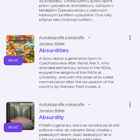
za svobodou. Chtěla svému synovi splnit
přání vystudovat architekturu, což bylo v
tehdejším Československu s rodinným
kádrovým profilem vyloučené. Dva roky
příprav bez možnosti svěření
…
Autobiografie a biografie
Jaroslav Bálek
Absurdities
A story about a generation born in
189 KČ
Czechoslovakia after World War II, who
attended elementary school in the 1950s,
enjoyed the delights of the 1960s at
university, and with the onset of so-called
normalization after the occupation of the
country by Warsaw Pact troops, e
…
Autobiografie a biografie
Jaroslav Bálek
Absurdity
Příběh o generaci, která se narodila po druhé
150 KČ
světové válce, do základní školy chodila v
padesátých letech, slasti šedesátých let si
užila na vysoké škole a s nástupem