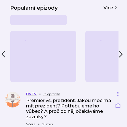
Populární epizody
Více
DVTV
O epizodě
Premiér vs. prezident. Jakou moc má
mít prezident? Potřebujeme ho
vůbec? A proč od něj očekáváme
zázraky?
Včera
21 min