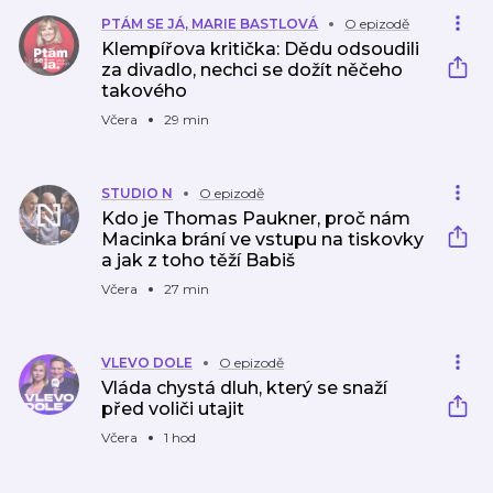
PTÁM SE JÁ, MARIE BASTLOVÁ
O epizodě
Klempířova kritička: Dědu odsoudili
za divadlo, nechci se dožít něčeho
takového
Včera
29 min
STUDIO N
O epizodě
Kdo je Thomas Paukner, proč nám
Macinka brání ve vstupu na tiskovky
a jak z toho těží Babiš
Včera
27 min
VLEVO DOLE
O epizodě
Vláda chystá dluh, který se snaží
před voliči utajit
Včera
1 hod