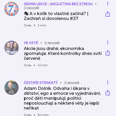
SEDMÁ LEKCE - ANGLIČTINA BEZ STRESU
O epizodě
🎭 A v kolik to vlastně začíná? |
Zachraň si dovolenou #37
Dnes
2 min
VE VATĚ
O epizodě
Akcie jsou drahé, ekonomika
zpomaluje. Které kontrolky dnes svítí
červeně
Dnes
41 min
ČESTMÍR STRAKATÝ
O epizodě
Adam Dolník. Odvaha i šikana v
dětství, ego a emoce ve vyjednávání,
proč děti manipulují, politici
neposlouchají a některé věty je lepší
neříkat
Dnes
30 min