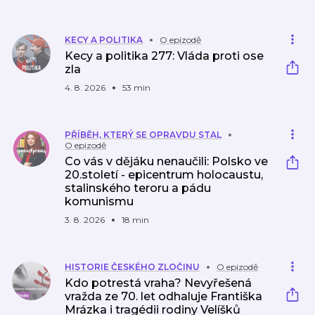
KECY A POLITIKA
O epizodě
Kecy a politika 277: Vláda proti ose
zla
4. 8. 2026
53 min
PŘÍBĚH, KTERÝ SE OPRAVDU STAL
O epizodě
Co vás v dějáku nenaučili: Polsko ve
20.století - epicentrum holocaustu,
stalinského teroru a pádu
komunismu
3. 8. 2026
18 min
HISTORIE ČESKÉHO ZLOČINU
O epizodě
Kdo potrestá vraha? Nevyřešená
vražda ze 70. let odhaluje Františka
Mrázka i tragédii rodiny Velíšků