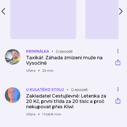
KRIMINÁLKA
O epizodě
Taxikář. Záhada zmizení muže na
Vysočině
Včera
25 min
U KULATÉHO STOLU
O epizodě
Zakladatel Cestujlevně: Letenka za
20 Kč, první třída za 20 tisíc a proč
nekupovat přes Kiwi
Včera
1 hod 8 min