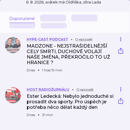
6. 8. 2026, svátek má Oldřiška, zítra Lada
Doporučené
HYPE-CAST PODCAST
O epizodě
MADZONE - NEJSTRAŠIDELNĚJŠÍ
CELY SMRTI, DUCHOVÉ VOLAJÍ
NAŠE JMÉNA, PŘEKROČILO TO UŽ
HRANICE ?
Dnes
1 hod 19 min
HOST RADIOŽURNÁLU
O epizodě
Ester Ledecká: Nebylo jednoduché si
prosadit dva sporty. Pro úspěch je
potřeba něco dělat každý den
Dnes
31 min