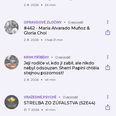
2. 8. 2026
24 min
OPRAVDOVÉ ZLOČINY
O epizodě
#462 - María Alvarado Muñoz &
Gloria Choi
2. 8. 2026
1 hod 21 min
KRIMI PŘÍBĚHY
O epizodě
Její rodiče ví, kdo ji zabil, ale nikdo
nebyl odsouzen. Sherri Papini chtěla
stejnou pozornost!
2. 8. 2026
49 min
VRAŽEDNÉ PSYCHÉ
O epizodě
STREĽBA ZO ZÚFALSTVA (S2E44)
31. 7. 2026
41 min