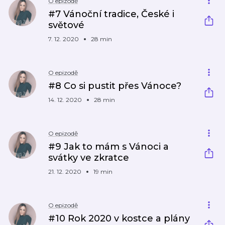
O epizodě
#7 Vánoční tradice, České i
světové
7. 12. 2020
28 min
O epizodě
#8 Co si pustit přes Vánoce?
14. 12. 2020
28 min
O epizodě
#9 Jak to mám s Vánoci a
svátky ve zkratce
21. 12. 2020
19 min
O epizodě
#10 Rok 2020 v kostce a plány