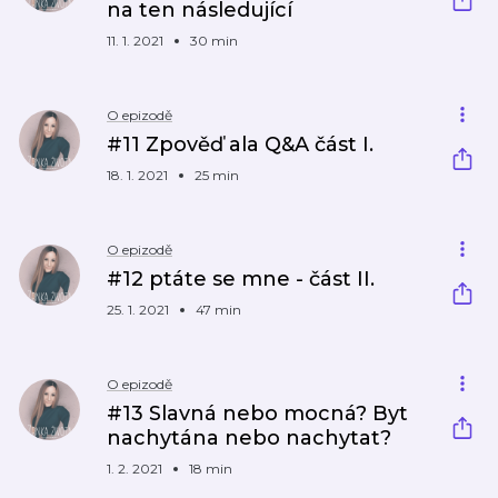
na ten následující
11. 1. 2021
30 min
O epizodě
#11 Zpověď ala Q&A část I.
18. 1. 2021
25 min
O epizodě
#12 ptáte se mne - část II.
25. 1. 2021
47 min
O epizodě
#13 Slavná nebo mocná? Byt
nachytána nebo nachytat?
1. 2. 2021
18 min