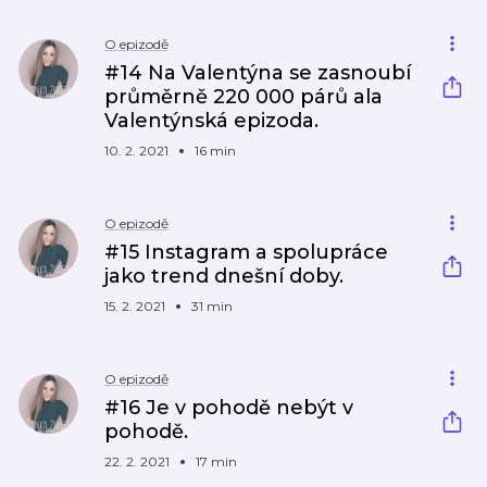
O epizodě
#14 Na Valentýna se zasnoubí
průměrně 220 000 párů ala
Valentýnská epizoda.
10. 2. 2021
16 min
O epizodě
#15 Instagram a spolupráce
jako trend dnešní doby.
15. 2. 2021
31 min
O epizodě
#16 Je v pohodě nebýt v
pohodě.
22. 2. 2021
17 min