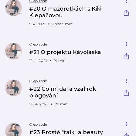
O epizodě
#20 O mažoretkách s Kiki
Klepáčovou
5. 4. 2021
1 hod 5 min
O epizodě
#21 O projektu Kávoláska
12. 4. 2021
19 min
O epizodě
#22 Co mi dal a vzal rok
blogování
26. 4. 2021
29 min
O epizodě
#23 Prostě "talk" a beauty