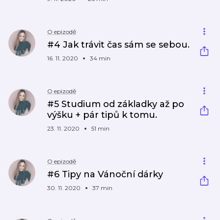
O epizodě
#4 Jak trávit čas sám se sebou.
16. 11. 2020
34 min
O epizodě
#5 Studium od základky až po
výšku + pár tipů k tomu.
23. 11. 2020
51 min
O epizodě
#6 Tipy na Vánoční dárky
30. 11. 2020
37 min