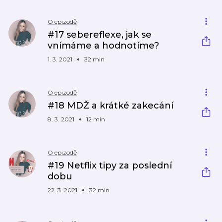
O epizodě
#17 sebereflexe, jak se
vnímáme a hodnotíme?
1. 3. 2021
32 min
O epizodě
#18 MDŽ a krátké zakecání
8. 3. 2021
12 min
O epizodě
#19 Netflix tipy za poslední
dobu
22. 3. 2021
32 min