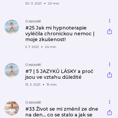
30. 3. 2021
20 min
O epizodě
#25 Jak mi hypnoterapie
vyléčila chronickou nemoc |
moje zkušenost!
5. 7. 2021
24 min
O epizodě
#7 | 5 JAZYKŮ LÁSKY a proč
jsou ve vztahu důležité
13. 3. 2021
19 min
O epizodě
#33 Život se mi změnil ze dne
na den… co se stalo a jak se