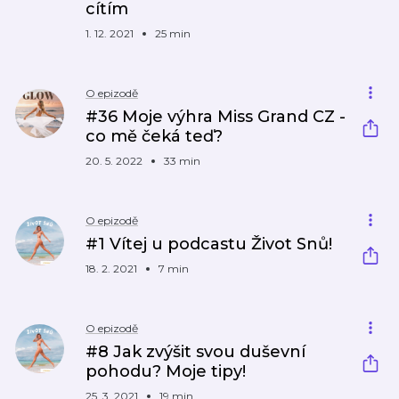
cítím
1. 12. 2021
25 min
O epizodě
#36 Moje výhra Miss Grand CZ -
co mě čeká teď?
20. 5. 2022
33 min
O epizodě
#1 Vítej u podcastu Život Snů!
18. 2. 2021
7 min
O epizodě
#8 Jak zvýšit svou duševní
pohodu? Moje tipy!
25. 3. 2021
19 min