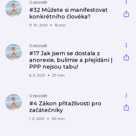
O epizodě
#32 Můžete si manifestovat
konkrétního člověka?
11. 10. 2021
15 min
O epizodě
#17 Jak jsem se dostala z
anorexie, bulimie a přejídání |
PPP nejsou tabu!
6. 5. 2021
27 min
O epizodě
#4 Zákon přitažlivosti pro
začátečníky
1. 3. 2021
30 min