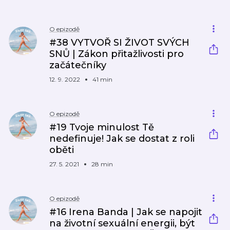
O epizodě
#38 VYTVOŘ SI ŽIVOT SVÝCH
SNŮ | Zákon přitažlivosti pro
začátečníky
12. 9. 2022
41 min
O epizodě
#19 Tvoje minulost Tě
nedefinuje! Jak se dostat z roli
oběti
27. 5. 2021
28 min
O epizodě
#16 Irena Banda | Jak se napojit
na životní sexuální energii, být