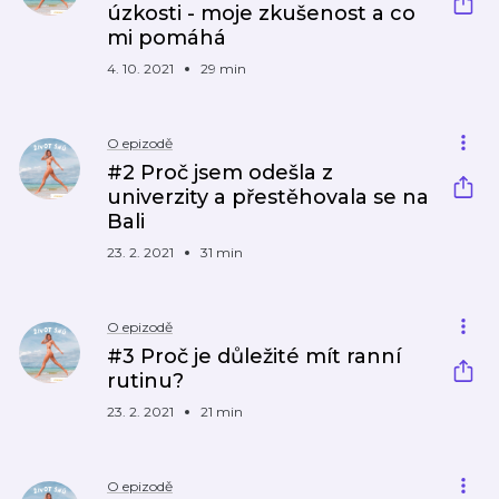
úzkosti - moje zkušenost a co
mi pomáhá
4. 10. 2021
29 min
O epizodě
#2 Proč jsem odešla z
univerzity a přestěhovala se na
Bali
23. 2. 2021
31 min
O epizodě
#3 Proč je důležité mít ranní
rutinu?
23. 2. 2021
21 min
O epizodě