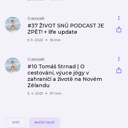
O epizodě
#37 ŽIVOT SNŮ PODCAST JE
ZPĚT! + life update
5. 9. 2022
16 min
O epizodě
#10 Tomáš Strnad | O
cestování, výuce jógy v
zahraničí a životě na Novém
Zélandu
3. 4. 2021
37 min
ZPĚT
NAČÍST DALŠÍ