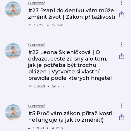
O epizodě
#27 Psaní do deníku vám může
změnit život | Zákon přitažlivosti
19. 7. 2021
32 min
O epizodě
#22 Leona Skleničková | O
odvaze, cestě za sny a o tom,
jak je potřeba být trochu
blázen | Vytvořte si vlastní
pravidla podle kterých hrajete!
14. 6. 2021
59 min
O epizodě
#5 Proč vám zákon přitažlivosti
nefunguje (a jak to změnit!)
4. 3. 2021
36 min