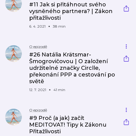
#11 Jak si přitáhnout svého
vysněného partnera? | Zákon
přitažlivosti
6. 4. 2021
38 min
O epizodě
#26 Natália Krätsmar-
Šmogrovičovou | O založení
udržitelné značky Circlle,
překonání PPP a cestování po
světě
12. 7. 2021
41 min
O epizodě
#9 Proč (a jak) začít
MEDITOVAT! Tipy k Zákonu
Přitažlivosti