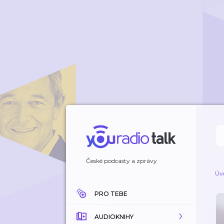
České podcasty a zprávy
Úv
PRO TEBE
AUDIOKNIHY