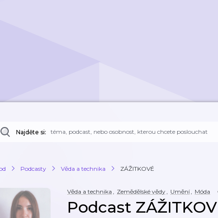
Najděte si:
od
Podcasty
Věda a technika
ZÁŽITKOVÉ
Věda a technika
,
Zemědělské vědy
,
Umění
,
Móda
Podcast ZÁŽITKOV