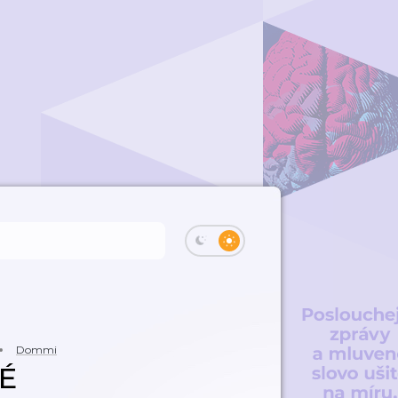
Dommi
É