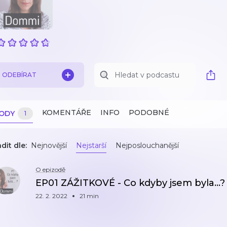
ODEBÍRAT
KOMENTÁŘE
INFO
PODOBNÉ
ZODY
1
dit dle:
Nejnovější
Nejstarší
Nejposlouchanější
O epizodě
EP01 ZÁŽITKOVÉ - Co kdyby jsem byla...?
22. 2. 2022
21 min