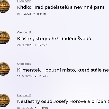
O epizodě
Křídlo: Hrad padělatelů a nevinné paní
16. 7. 2025
15 min
O epizodě
Klášter, který přežil řádění Švédů
24. 9. 2025
13 min
O epizodě
Klimentek – poutní místo, které stále ne
22. 8. 2024
15 min
O epizodě
Nešťastný osud Josefy Horové a příběh
18. 12. 2025
14 min