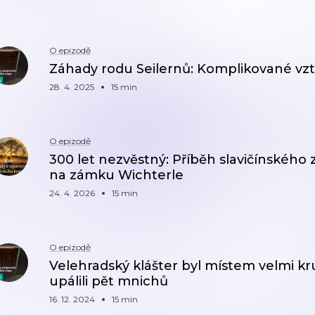
O epizodě
Záhady rodu Seilernů: Komplikované v
28. 4. 2025
15 min
O epizodě
300 let nezvěstný: Příběh slavičínského
na zámku Wichterle
24. 4. 2026
15 min
O epizodě
Velehradský klášter byl místem velmi kru
upálili pět mnichů
16. 12. 2024
15 min