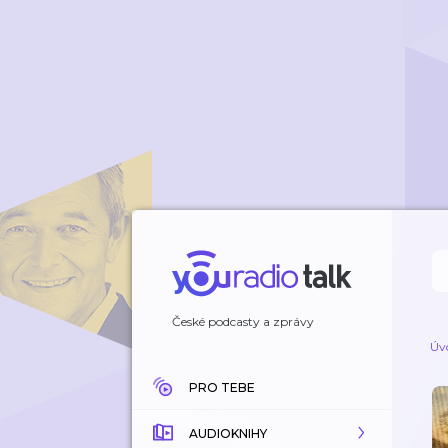
České podcasty a zprávy
Úv
PRO TEBE
AUDIOKNIHY