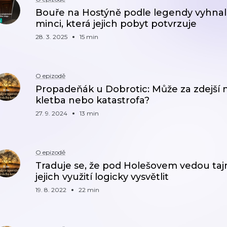
Bouře na Hostýně podle legendy vyhnala 
minci, která jejich pobyt potvrzuje
28. 3. 2025
15 min
O epizodě
Propadeňák u Dobrotic: Může za zdejší 
kletba nebo katastrofa?
27. 9. 2024
13 min
O epizodě
Traduje se, že pod Holešovem vedou taj
jejich využití logicky vysvětlit
19. 8. 2022
22 min