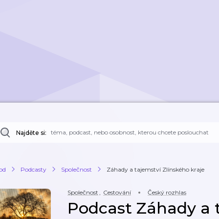
Najděte si:
od
Podcasty
Společnost
Záhady a tajemství Zlínského kraje
Společnost
,
Cestování
Český rozhlas
Podcast Záhady a 