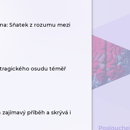
vna: Sňatek z rozumu mezi
 tragického osudu téměř
zajímavý příběh a skrývá i