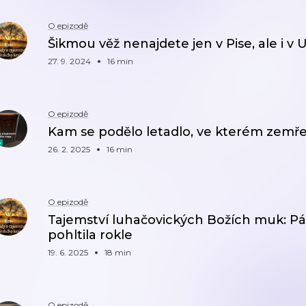
O epizodě
Šikmou věž nenajdete jen v Pise, ale i v
27. 9. 2024
16 min
O epizodě
Kam se podělo letadlo, ve kterém zemř
26. 2. 2025
16 min
O epizodě
Tajemství luhačovických Božích muk: Pá
pohltila rokle
19. 6. 2025
18 min
O epizodě