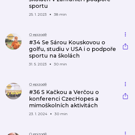
sportu
25. 1. 2023
38 min
O epizodě
#34 Se Sárou Kouskovou o
golfu, studiu v USA i o podpoře
sportu na školách
31. 5. 2023
30 min
O epizodě
#36 S Kačkou a Verčou o
konferenci CzecHopes a
mimoškolních aktivitách
23. 1. 2024
30 min
O epizodě