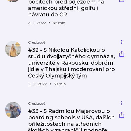
pocitech před odjezdem na
americkou střední, golfu i
návratu do ČR
21. 11. 2022
46 min
O epizodě
#32 - S Nikolou Katolickou o
studiu dvojjazyčného gymnázia,
univerzitě v Rakousku, dobrém
jídle v Thajsku i moderování pro
Český Olympijský tým
12. 12. 2022
39 min
O epizodě
#33 - S Radmilou Majerovou o
boarding schools v USA, dalších
příležitostech na středních
školách v zahraničí i podpoře