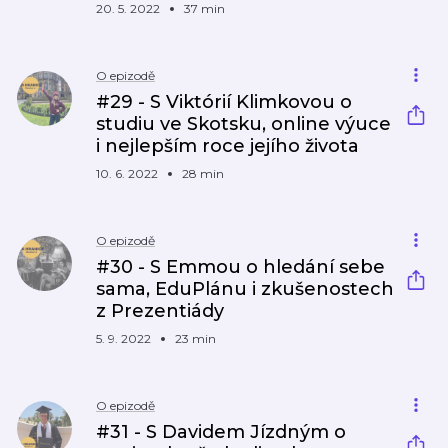
20. 5. 2022
37 min
O epizodě
#29 - S Viktórií Klimkovou o
studiu ve Skotsku, online výuce
i nejlepším roce jejího života
10. 6. 2022
28 min
O epizodě
#30 - S Emmou o hledání sebe
sama, EduPlánu i zkušenostech
z Prezentiády
5. 9. 2022
23 min
O epizodě
#31 - S Davidem Jízdným o