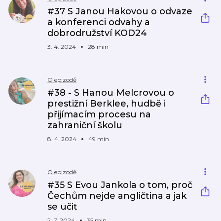
#37 S Janou Hakovou o odvaze
a konferenci odvahy a
dobrodružství KOD24
3. 4. 2024
28 min
O epizodě
#38 - S Hanou Melcrovou o
prestižní Berklee, hudbě i
přijímacím procesu na
zahraniční školu
8. 4. 2024
49 min
O epizodě
#35 S Evou Jankola o tom, proč
Čechům nejde angličtina a jak
se učit
2. 7. 2024
35 min