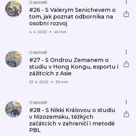
O epizodě
#26 - S Valerym Senichevem o
tom, jak poznat odborníka na
osobní rozvoj
4. 4. 2022
45 min
O epizodě
#27 - S Ondrou Zemanem o
studiu v Hong Kongu, esportu i
zážitcích z Asie
27. 4. 2022
33 min
O epizodě
#28 - S Nikki Královou o studiu
v Nizozemsku, těžkých
začátcích v zahraničí i metodě
PBL