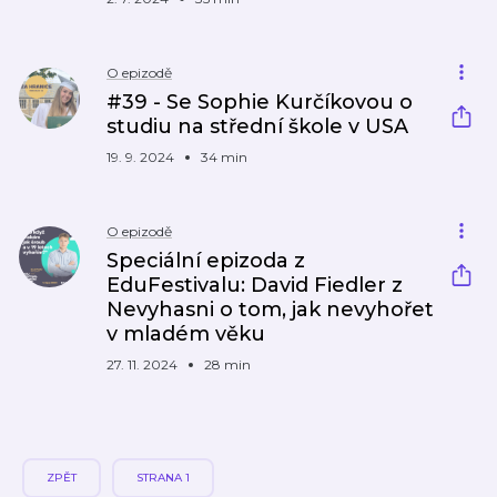
O epizodě
#39 - Se Sophie Kurčíkovou o
studiu na střední škole v USA
19. 9. 2024
34 min
O epizodě
Speciální epizoda z
EduFestivalu: David Fiedler z
Nevyhasni o tom, jak nevyhořet
v mladém věku
27. 11. 2024
28 min
ZPĚT
STRANA 1