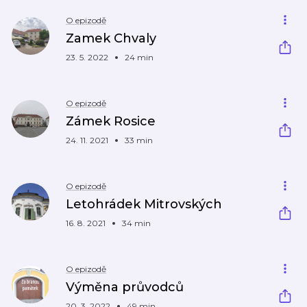
O epizodě
Zamek Chvaly
23. 5. 2022
24 min
O epizodě
Zámek Rosice
24. 11. 2021
33 min
O epizodě
Letohrádek Mitrovských
16. 8. 2021
34 min
O epizodě
Výměna průvodců
20. 3. 2022
49 min