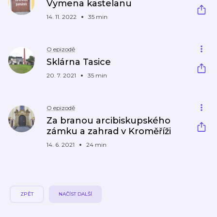
Vymena kastelanu
14. 11. 2022
35 min
O epizodě
Sklárna Tasice
20. 7. 2021
35 min
O epizodě
Za branou arcibiskupského
zámku a zahrad v Kroměříži
14. 6. 2021
24 min
ZPĚT
NAČÍST DALŠÍ