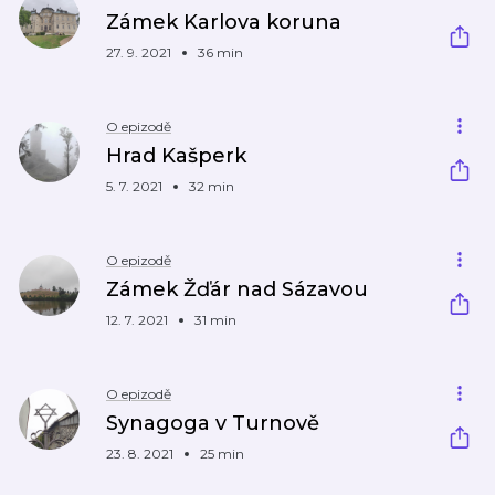
Zámek Karlova koruna
27. 9. 2021
36 min
O epizodě
Hrad Kašperk
5. 7. 2021
32 min
O epizodě
Zámek Žďár nad Sázavou
12. 7. 2021
31 min
O epizodě
Synagoga v Turnově
23. 8. 2021
25 min