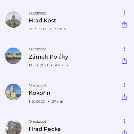
O epizodě
Hrad Kost
20. 9. 2021
31 min
O epizodě
Zámek Poláky
18. 10. 2021
44 min
O epizodě
Kokořín
1. 8. 2023
27 min
O epizodě
Hrad Pecka