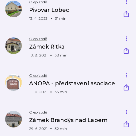
O epizodě
Pivovar Lobec
13. 4. 2023
31 min
O epizodě
Zámek Řitka
10. 8. 2021
38 min
O epizodě
ANOPA - představení asociace
11. 10. 2021
33 min
O epizodě
Zámek Brandýs nad Labem
29. 6. 2021
32 min