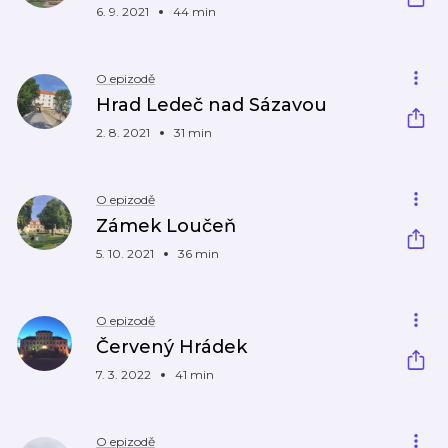
6. 9. 2021
44 min
O epizodě
Hrad Ledeč nad Sázavou
2. 8. 2021
31 min
O epizodě
Zámek Loučeň
5. 10. 2021
36 min
O epizodě
Červený Hrádek
7. 3. 2022
41 min
O epizodě