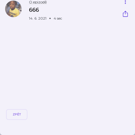
O epizodě
666
14. 6. 2021
4 sec
ZPĚT