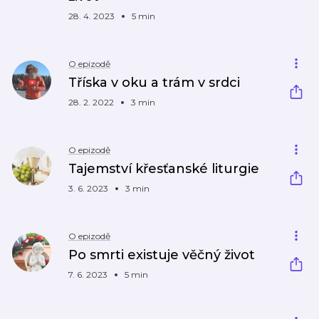
28. 4. 2023
5 min
O epizodě
Tříska v oku a trám v srdci
28. 2. 2022
3 min
O epizodě
Tajemství křesťanské liturgie
3. 6. 2023
3 min
O epizodě
Po smrti existuje věčný život
7. 6. 2023
5 min