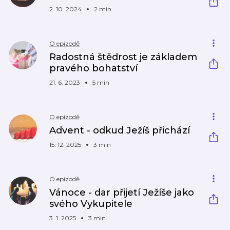
2. 10. 2024
2 min
O epizodě
Radostná štědrost je základem
pravého bohatství
21. 6. 2023
5 min
O epizodě
Advent - odkud Ježíš přichází
15. 12. 2025
3 min
O epizodě
Vánoce - dar přijetí Ježíše jako
svého Vykupitele
3. 1. 2025
3 min