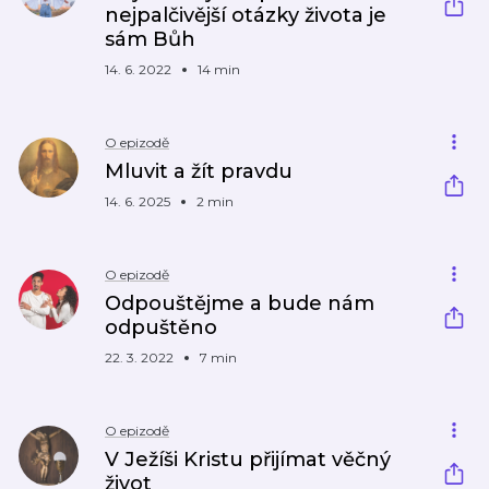
nejpalčivější otázky života je
sám Bůh
14. 6. 2022
14 min
O epizodě
Mluvit a žít pravdu
14. 6. 2025
2 min
O epizodě
Odpouštějme a bude nám
odpuštěno
22. 3. 2022
7 min
O epizodě
V Ježíši Kristu přijímat věčný
život