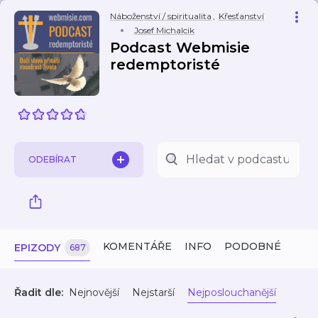
Náboženství / spiritualita
,
Křesťanství
Josef Michalcik
Podcast Webmisie
redemptoristé
ODEBÍRAT
KOMENTÁŘE
INFO
PODOBNÉ
EPIZODY
687
Řadit dle:
Nejnovější
Nejstarší
Nejposlouchanější