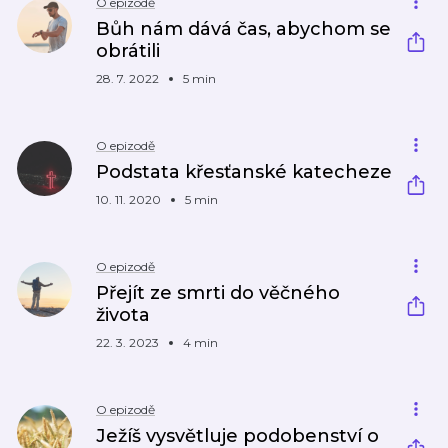
O epizodě
Bůh nám dává čas, abychom se
obrátili
28. 7. 2022
5 min
O epizodě
Podstata křesťanské katecheze
10. 11. 2020
5 min
O epizodě
Přejít ze smrti do věčného
života
22. 3. 2023
4 min
O epizodě
Ježíš vysvětluje podobenství o