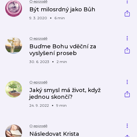
O epizodě
Být milosrdný jako Bůh
9. 3. 2020
6 min
O epizodě
Buďme Bohu vděční za
vyslyšení proseb
30. 6. 2023
2 min
O epizodě
Jaký smysl má život, když
jednou skončí?
24. 9. 2022
9 min
O epizodě
Následovat Krista