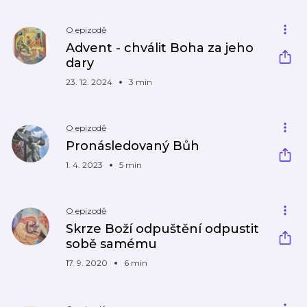
O epizodě
Advent - chválit Boha za jeho
dary
23. 12. 2024
3 min
O epizodě
Pronásledovaný Bůh
1. 4. 2023
5 min
O epizodě
Skrze Boží odpuštění odpustit
sobě samému
17. 9. 2020
6 min