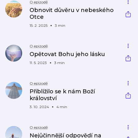
O epizodě
Obnovit důvěru v nebeského
Otce
15. 2. 2025
3 min
O epizodě
Opětovat Bohu jeho lásku
11. 5. 2023
3 min
O epizodě
Přiblížilo se k nám Boží
království
3. 10. 2024
4 min
O epizodě
Nejůčinnější odpovědí na