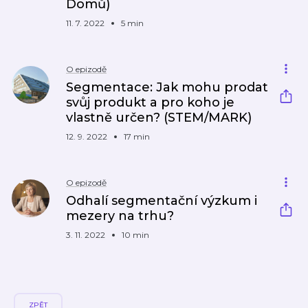
Domů)
11. 7. 2022
5 min
O epizodě
Segmentace: Jak mohu prodat
svůj produkt a pro koho je
vlastně určen? (STEM/MARK)
12. 9. 2022
17 min
O epizodě
Odhalí segmentační výzkum i
mezery na trhu?
3. 11. 2022
10 min
ZPĚT