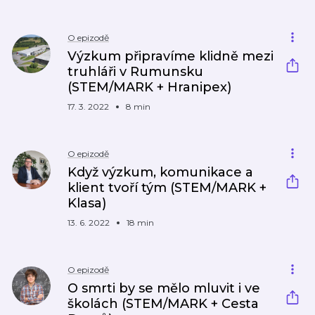
O epizodě
Výzkum připravíme klidně mezi
truhláři v Rumunsku
(STEM/MARK + Hranipex)
17. 3. 2022
8 min
O epizodě
Když výzkum, komunikace a
klient tvoří tým (STEM/MARK +
Klasa)
13. 6. 2022
18 min
O epizodě
O smrti by se mělo mluvit i ve
školách (STEM/MARK + Cesta