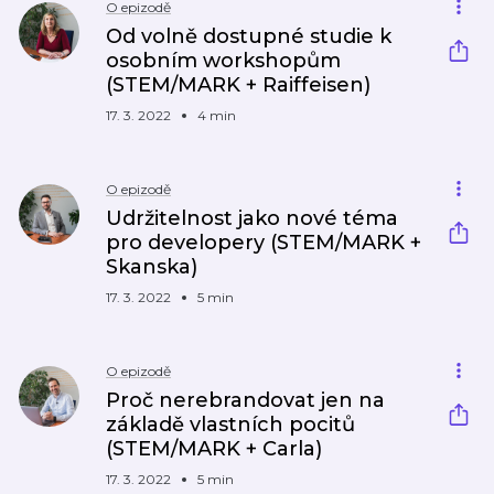
O epizodě
Od volně dostupné studie k
osobním workshopům
(STEM/MARK + Raiffeisen)
17. 3. 2022
4 min
O epizodě
Udržitelnost jako nové téma
pro developery (STEM/MARK +
Skanska)
17. 3. 2022
5 min
O epizodě
Proč nerebrandovat jen na
základě vlastních pocitů
(STEM/MARK + Carla)
17. 3. 2022
5 min