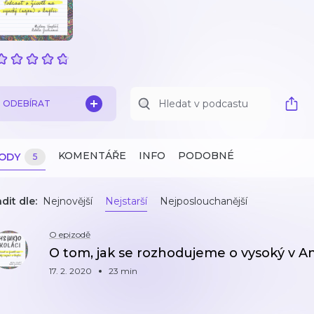
ODEBÍRAT
KOMENTÁŘE
INFO
PODOBNÉ
ZODY
5
dit dle:
Nejnovější
Nejstarší
Nejposlouchanější
O epizodě
O tom, jak se rozhodujeme o vysoký v Ang
17. 2. 2020
23 min