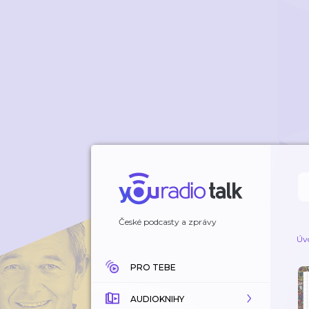
České podcasty a zprávy
Úv
PRO TEBE
AUDIOKNIHY