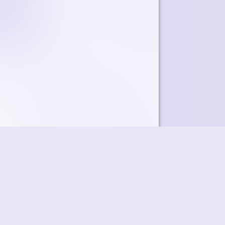
ky
Přidat podcast
RSS