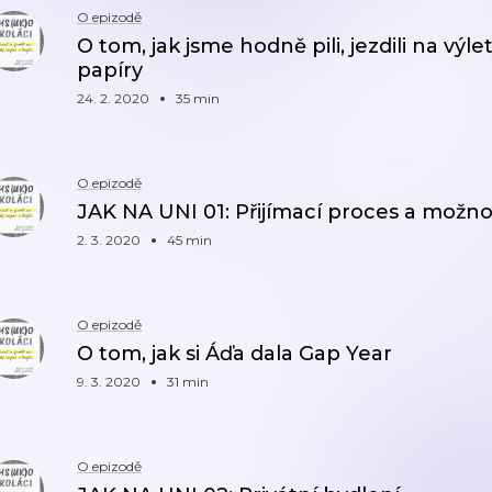
O epizodě
O tom, jak jsme hodně pili, jezdili na výlet
papíry
24. 2. 2020
35 min
O epizodě
JAK NA UNI 01: Přijímací proces a možnos
2. 3. 2020
45 min
O epizodě
O tom, jak si Áďa dala Gap Year
9. 3. 2020
31 min
O epizodě