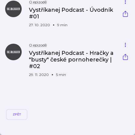
O epizodě
Vystříkanej Podcast - Úvodník
#01
27. 10. 2020
9 min
O epizodě
Vystříkanej Podcast - Hračky a
"busty" české pornoherečky |
#02
29. 11. 2020
5 min
ZPĚT