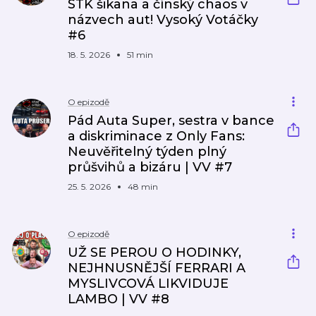
STK šikana a čínský chaos v
názvech aut! Vysoký Votáčky
#6
18. 5. 2026
51 min
O epizodě
Pád Auta Super, sestra v bance
a diskriminace z Only Fans:
Neuvěřitelný týden plný
průšvihů a bizáru | VV #7
25. 5. 2026
48 min
O epizodě
UŽ SE PEROU O HODINKY,
NEJHNUSNĚJŠÍ FERRARI A
MYSLIVCOVÁ LIKVIDUJE
LAMBO | VV #8