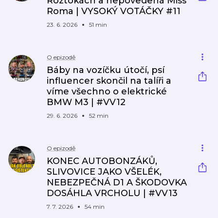
Roztokách a nepovedená Miss
Roma | VYSOKÝ VOTÁČKY #11
23. 6. 2026
51 min
O epizodě
Báby na vozíčku útočí, psí
influencer skončil na talíři a
víme všechno o elektrické
BMW M3 | #VV12
29. 6. 2026
52 min
O epizodě
KONEC AUTOBONZÁKŮ,
SLIVOVICE JAKO VŠELÉK,
NEBEZPEČNÁ D1 A ŠKODOVKA
DOSÁHLA VRCHOLU | #VV13
7. 7. 2026
54 min