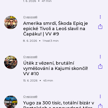
1. 6. 2026
47 min
O epizodě
Amerika smrdí, Škoda Epiq je
epické Tivoli a Leoš slavil na
Čapáku! | VV #9
8. 6. 2026
1 hod 3 min
O epizodě
Útěk z vězení, brutální
vyměšování a Kajumi skončil!
VV #10
15. 6. 2026
45 min
O epizodě
Yugo za 300 tisíc, totální bizár v