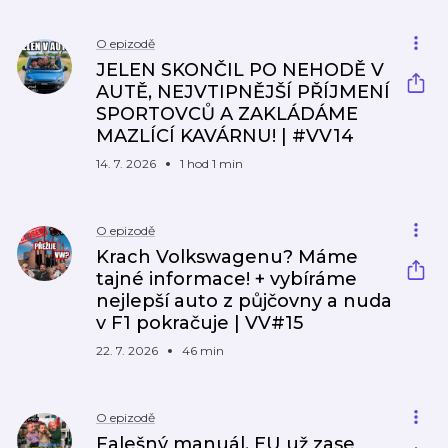
O epizodě
JELEN SKONČIL PO NEHODĚ V
AUTĚ, NEJVTIPNĚJŠÍ PŘÍJMENÍ
SPORTOVCŮ A ZAKLÁDÁME
MAZLÍCÍ KAVÁRNU! | #VV14
14. 7. 2026
1 hod 1 min
O epizodě
Krach Volkswagenu? Máme
tajné informace! + vybíráme
nejlepší auto z půjčovny a nuda
v F1 pokračuje | VV#15
22. 7. 2026
46 min
O epizodě
Falešný manuál, EU už zase