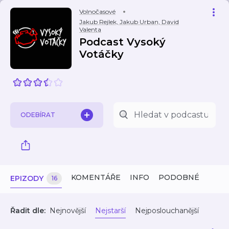
Volnočasové
Jakub Rejlek, Jakub Urban, David
Valenta
Podcast Vysoký
Votáčky
ODEBÍRAT
KOMENTÁŘE
INFO
PODOBNÉ
EPIZODY
16
Řadit dle:
Nejnovější
Nejstarší
Nejposlouchanější