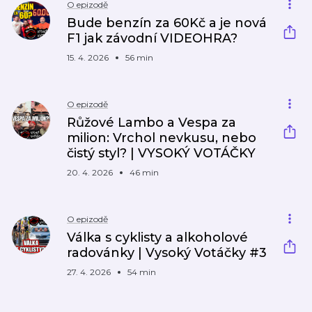
O epizodě
Bude benzín za 60Kč a je nová
F1 jak závodní VIDEOHRA?
15. 4. 2026
56 min
O epizodě
Růžové Lambo a Vespa za
milion: Vrchol nevkusu, nebo
čistý styl? | VYSOKÝ VOTÁČKY
20. 4. 2026
46 min
O epizodě
Válka s cyklisty a alkoholové
radovánky | Vysoký Votáčky #3
27. 4. 2026
54 min