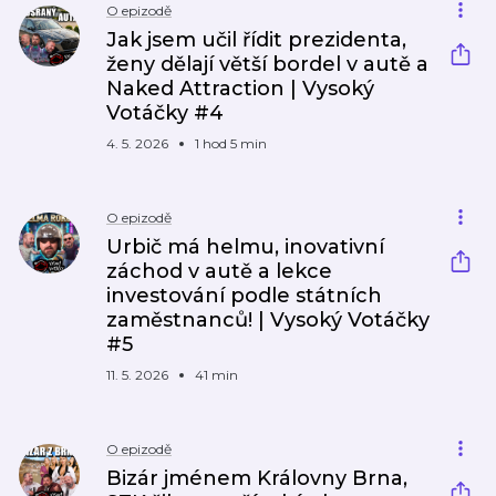
O epizodě
Jak jsem učil řídit prezidenta,
ženy dělají větší bordel v autě a
Naked Attraction | Vysoký
Votáčky #4
4. 5. 2026
1 hod 5 min
O epizodě
Urbič má helmu, inovativní
záchod v autě a lekce
investování podle státních
zaměstnanců! | Vysoký Votáčky
#5
11. 5. 2026
41 min
O epizodě
Bizár jménem Královny Brna,