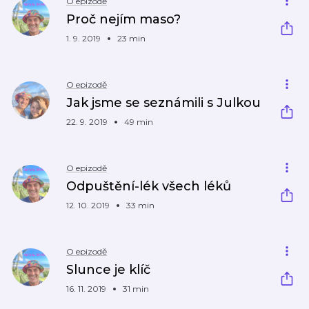
O epizodě
Proč nejím maso?
1. 9. 2019
23 min
O epizodě
Jak jsme se seznámili s Julkou
22. 9. 2019
49 min
O epizodě
Odpuštění-lék všech léků
12. 10. 2019
33 min
O epizodě
Slunce je klíč
16. 11. 2019
31 min