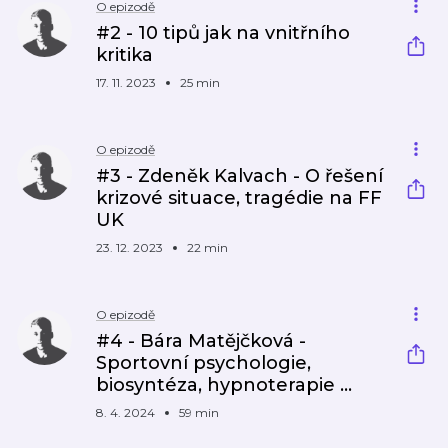
O epizodě
#2 - 10 tipů jak na vnitřního
kritika
17. 11. 2023
25 min
O epizodě
#3 - Zdeněk Kalvach - O řešení
krizové situace, tragédie na FF
UK
23. 12. 2023
22 min
O epizodě
#4 - Bára Matějčková -
Sportovní psychologie,
biosyntéza, hypnoterapie ...
8. 4. 2024
59 min