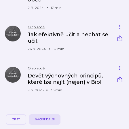
2. 7. 2024
17 min
O epizodě
Jak efektivně učit a nechat se
učit
26. 7. 2024
52 min
O epizodě
Devět výchovných principů,
které lze najít (nejen) v Bibli
9. 2. 2025
36 min
ZPĚT
NAČÍST DALŠÍ