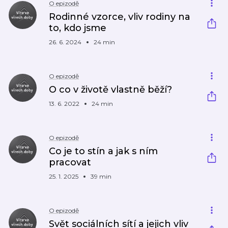
O epizodě
Rodinné vzorce, vliv rodiny na
to, kdo jsme
26. 6. 2024
24 min
O epizodě
O co v životě vlastně běží?
13. 6. 2022
24 min
O epizodě
Co je to stín a jak s ním
pracovat
25. 1. 2025
39 min
O epizodě
Svět sociálních sítí a jejich vliv