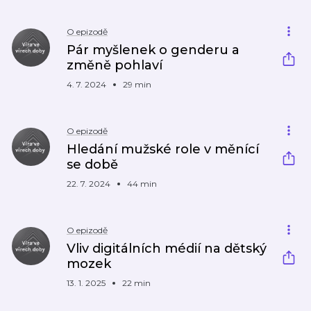
O epizodě
Pár myšlenek o genderu a
změně pohlaví
4. 7. 2024
29 min
O epizodě
Hledání mužské role v měnící
se době
22. 7. 2024
44 min
O epizodě
Vliv digitálních médií na dětský
mozek
13. 1. 2025
22 min