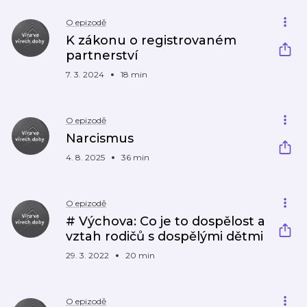
O epizodě
K zákonu o registrovaném
partnerství
7. 3. 2024
18 min
O epizodě
Narcismus
4. 8. 2025
36 min
O epizodě
# Výchova: Co je to dospělost a
vztah rodičů s dospělými dětmi
29. 3. 2022
20 min
O epizodě