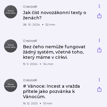
O epizodě
Jak číst novozákonní texty o
ženách?
28. 10. 2024
52 min
O epizodě
Bez čeho nemůže fungovat
žádný systém, včetně toho,
který máme v církvi.
19. 9. 2024
34 min
O epizodě
# Vánoce: Incest a vražda
přítele jako pozvánka k
Vánocům.
16. 12. 2021
13 min