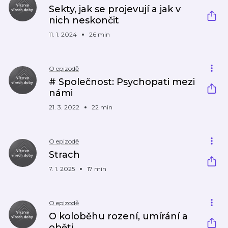
Sekty, jak se projevují a jak v
nich neskončit
11. 1. 2024
26 min
O epizodě
# Společnost: Psychopati mezi
námi
21. 3. 2022
22 min
O epizodě
Strach
7. 1. 2025
17 min
O epizodě
O koloběhu rození, umírání a
oběti