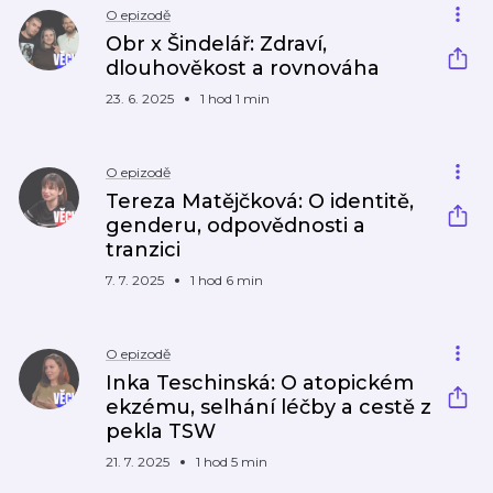
O epizodě
Obr x Šindelář: Zdraví,
dlouhověkost a rovnováha
23. 6. 2025
1 hod 1 min
O epizodě
Tereza Matějčková: O identitě,
genderu, odpovědnosti a
tranzici
7. 7. 2025
1 hod 6 min
O epizodě
Inka Teschinská: O atopickém
ekzému, selhání léčby a cestě z
pekla TSW
21. 7. 2025
1 hod 5 min