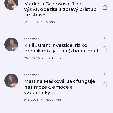
Markéta Gajdošová: Jídlo,
výživa, obezita a zdravý přístup
ke stravě
12. 5. 2025
59 min
O epizodě
Kirill Juran: Investice, riziko,
podnikání a jak (ne)zbohatnout
26. 5. 2025
1 hod 5 min
O epizodě
Martina Mašková: Jak funguje
náš mozek, emoce a
vzpomínky
9. 6. 2025
1 hod 3 min