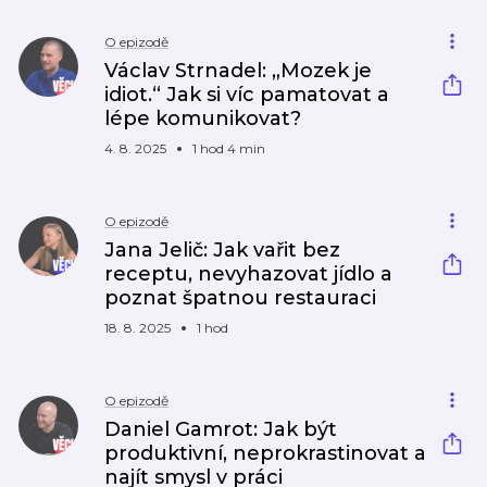
O epizodě
Václav Strnadel: „Mozek je
idiot.“ Jak si víc pamatovat a
lépe komunikovat?
4. 8. 2025
1 hod 4 min
O epizodě
Jana Jelič: Jak vařit bez
receptu, nevyhazovat jídlo a
poznat špatnou restauraci
18. 8. 2025
1 hod
O epizodě
Daniel Gamrot: Jak být
produktivní, neprokrastinovat a
najít smysl v práci