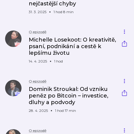
nejčastější chyby
31. 3. 2025
1 hod 8 min
O epizodě
Michelle Losekoot: O kreativitě,
psaní, podnikání a cestě k
lepšímu životu
14. 4. 2025
1 hod
O epizodě
Dominik Stroukal: Od vzniku
peněz po Bitcoin – investice,
dluhy a podvody
28. 4. 2025
1 hod 17 min
O epizodě