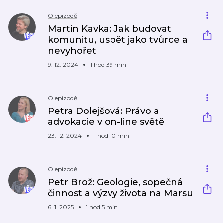
O epizodě
Martin Kavka: Jak budovat
komunitu, uspět jako tvůrce a
nevyhořet
9. 12. 2024
1 hod 39 min
O epizodě
Petra Dolejšová: Právo a
advokacie v on-line světě
23. 12. 2024
1 hod 10 min
O epizodě
Petr Brož: Geologie, sopečná
činnost a výzvy života na Marsu
6. 1. 2025
1 hod 5 min