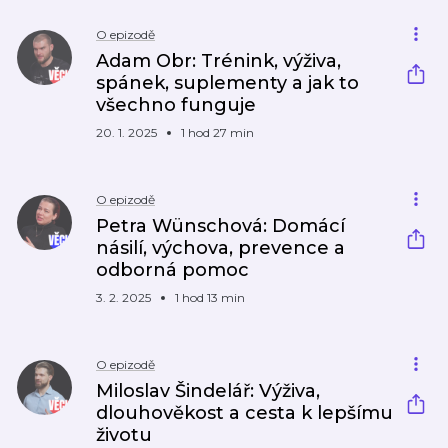
O epizodě
Adam Obr: Trénink, výživa,
spánek, suplementy a jak to
všechno funguje
20. 1. 2025
1 hod 27 min
O epizodě
Petra Wünschová: Domácí
násilí, výchova, prevence a
odborná pomoc
3. 2. 2025
1 hod 13 min
O epizodě
Miloslav Šindelář: Výživa,
dlouhověkost a cesta k lepšímu
životu