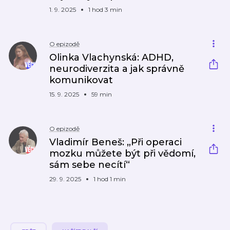
1. 9. 2025
1 hod 3 min
O epizodě
Olinka Vlachynská: ADHD,
neurodiverzita a jak správně
komunikovat
15. 9. 2025
59 min
O epizodě
Vladimír Beneš: „Při operaci
mozku můžete být při vědomí,
sám sebe necítí“
29. 9. 2025
1 hod 1 min