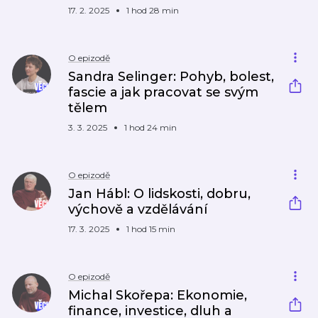
17. 2. 2025
1 hod 28 min
O epizodě
Sandra Selinger: Pohyb, bolest,
fascie a jak pracovat se svým
tělem
3. 3. 2025
1 hod 24 min
O epizodě
Jan Hábl: O lidskosti, dobru,
výchově a vzdělávání
17. 3. 2025
1 hod 15 min
O epizodě
Michal Skořepa: Ekonomie,
finance, investice, dluh a