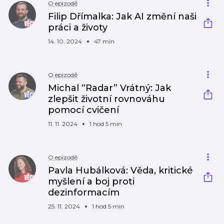
O epizodě
Filip Dřímalka: Jak AI změní naši
práci a životy
14. 10. 2024
47 min
O epizodě
Michal “Radar” Vrátný: Jak
zlepšit životní rovnováhu
pomocí cvičení
11. 11. 2024
1 hod 5 min
O epizodě
Pavla Hubálková: Věda, kritické
myšlení a boj proti
dezinformacím
25. 11. 2024
1 hod 5 min