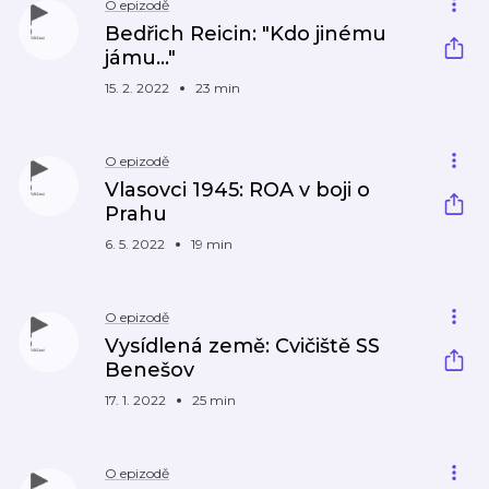
O epizodě
Bedřich Reicin: "Kdo jinému
jámu..."
15. 2. 2022
23 min
O epizodě
Vlasovci 1945: ROA v boji o
Prahu
6. 5. 2022
19 min
O epizodě
Vysídlená země: Cvičiště SS
Benešov
17. 1. 2022
25 min
O epizodě