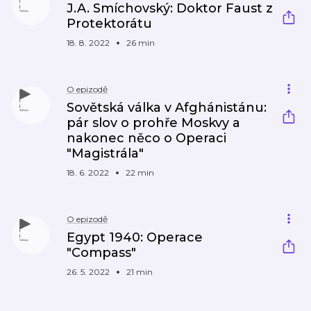
J.A. Smíchovský: Doktor Faust z
Protektorátu
18. 8. 2022
26 min
O epizodě
Sovětská válka v Afghánistánu:
pár slov o prohře Moskvy a
nakonec něco o Operaci
"Magistrála"
18. 6. 2022
22 min
O epizodě
Egypt 1940: Operace
"Compass"
26. 5. 2022
21 min