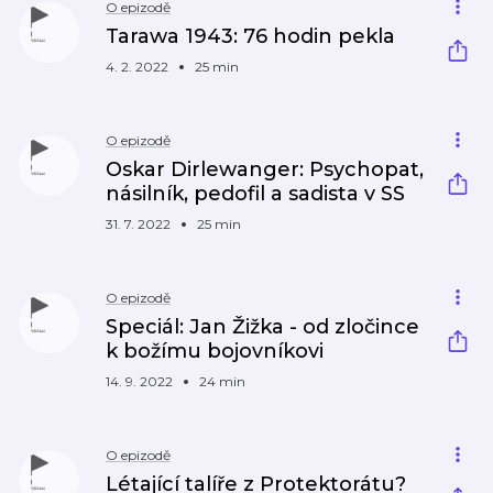
O epizodě
Tarawa 1943: 76 hodin pekla
4. 2. 2022
25 min
O epizodě
Oskar Dirlewanger: Psychopat,
násilník, pedofil a sadista v SS
31. 7. 2022
25 min
O epizodě
Speciál: Jan Žižka - od zločince
k božímu bojovníkovi
14. 9. 2022
24 min
O epizodě
Létající talíře z Protektorátu?