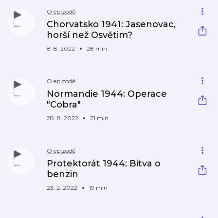
O epizodě
Chorvatsko 1941: Jasenovac,
horší než Osvětim?
8. 8. 2022
28 min
O epizodě
Normandie 1944: Operace
"Cobra"
28. 8. 2022
21 min
O epizodě
Protektorát 1944: Bitva o
benzin
23. 2. 2022
19 min