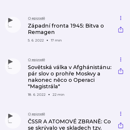
O epizodě
Západní fronta 1945: Bitva o
Remagen
5. 6. 2022
17 min
O epizodě
Sovětská válka v Afghánistánu:
pár slov o prohře Moskvy a
nakonec něco o Operaci
"Magistrála"
18. 6. 2022
22 min
O epizodě
ČSSR A ATOMOVÉ ZBRANĚ: Co
se skrývalo ve skladech tzv.