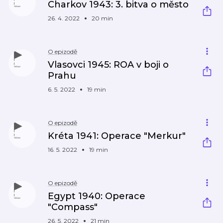
Charkov 1943: 3. bitva o město
26. 4. 2022
20 min
O epizodě
Vlasovci 1945: ROA v boji o
Prahu
6. 5. 2022
19 min
O epizodě
Kréta 1941: Operace "Merkur"
16. 5. 2022
19 min
O epizodě
Egypt 1940: Operace
"Compass"
26. 5. 2022
21 min