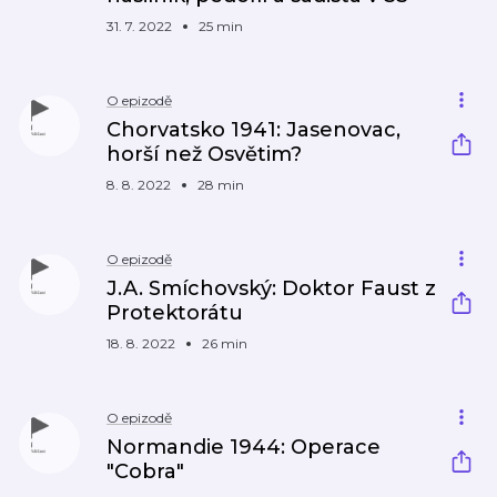
31. 7. 2022
25 min
O epizodě
Chorvatsko 1941: Jasenovac,
horší než Osvětim?
8. 8. 2022
28 min
O epizodě
J.A. Smíchovský: Doktor Faust z
Protektorátu
18. 8. 2022
26 min
O epizodě
Normandie 1944: Operace
"Cobra"