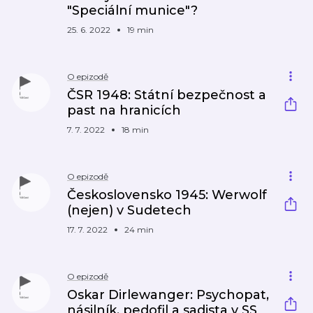
"Speciální munice"?
25. 6. 2022
19 min
O epizodě
ČSR 1948: Státní bezpečnost a
past na hranicích
7. 7. 2022
18 min
O epizodě
Československo 1945: Werwolf
(nejen) v Sudetech
17. 7. 2022
24 min
O epizodě
Oskar Dirlewanger: Psychopat,
násilník, pedofil a sadista v SS