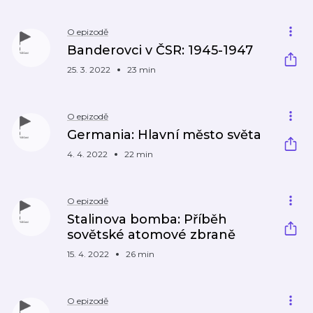
O epizodě
Banderovci v ČSR: 1945-1947
25. 3. 2022
23 min
O epizodě
Germania: Hlavní město světa
4. 4. 2022
22 min
O epizodě
Stalinova bomba: Příběh
sovětské atomové zbraně
15. 4. 2022
26 min
O epizodě