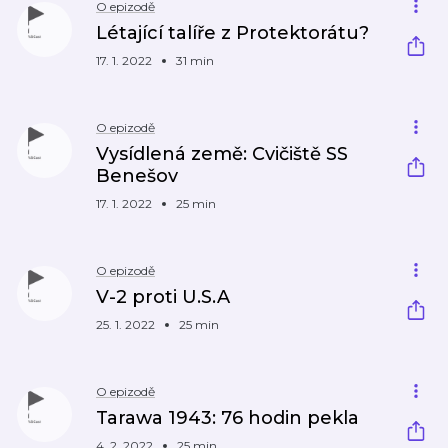
O epizodě
Létající talíře z Protektorátu?
17. 1. 2022
31 min
O epizodě
Vysídlená země: Cvičiště SS
Benešov
17. 1. 2022
25 min
O epizodě
V-2 proti U.S.A
25. 1. 2022
25 min
O epizodě
Tarawa 1943: 76 hodin pekla
4. 2. 2022
25 min