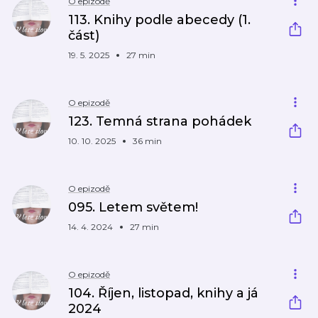
O epizodě
113. Knihy podle abecedy (1.
část)
19. 5. 2025
27 min
O epizodě
123. Temná strana pohádek
10. 10. 2025
36 min
O epizodě
095. Letem světem!
14. 4. 2024
27 min
O epizodě
104. Říjen, listopad, knihy a já
2024