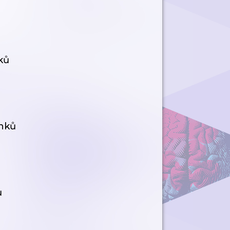
ků
ánků
ů