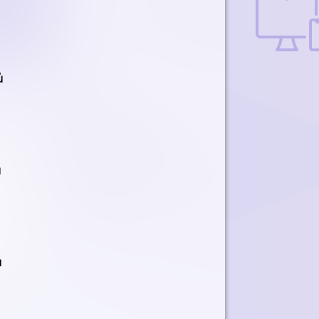
ů
ů
ů