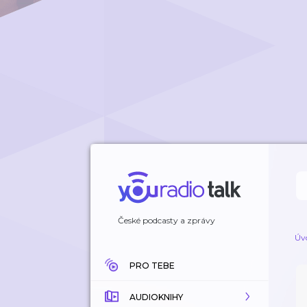
České podcasty a zprávy
Úv
PRO TEBE
AUDIOKNIHY