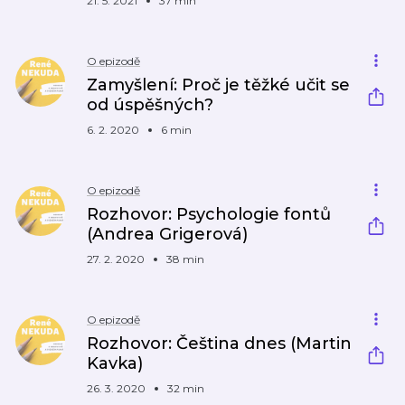
21. 5. 2021
37 min
O epizodě
Zamyšlení: Proč je těžké učit se
od úspěšných?
6. 2. 2020
6 min
O epizodě
Rozhovor: Psychologie fontů
(Andrea Grigerová)
27. 2. 2020
38 min
O epizodě
Rozhovor: Čeština dnes (Martin
Kavka)
26. 3. 2020
32 min