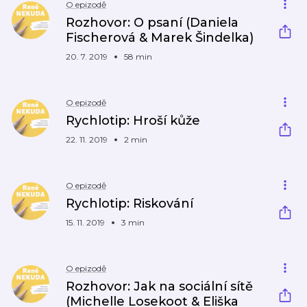
O epizodě
Rozhovor: O psaní (Daniela
Fischerová & Marek Šindelka)
20. 7. 2019
58 min
O epizodě
Rychlotip: Hroší kůže
22. 11. 2019
2 min
O epizodě
Rychlotip: Riskování
15. 11. 2019
3 min
O epizodě
Rozhovor: Jak na sociální sítě
(Michelle Losekoot & Eliška