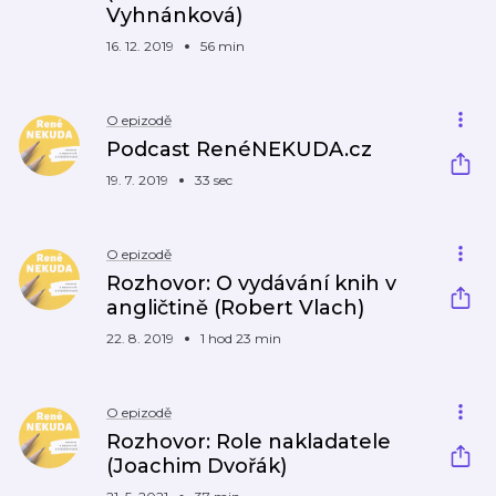
Vyhnánková)
16. 12. 2019
56 min
O epizodě
Podcast RenéNEKUDA.cz
19. 7. 2019
33 sec
O epizodě
Rozhovor: O vydávání knih v
angličtině (Robert Vlach)
22. 8. 2019
1 hod 23 min
O epizodě
Rozhovor: Role nakladatele
(Joachim Dvořák)