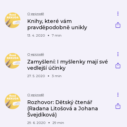
O epizodě
Knihy, které vám
pravděpodobně unikly
13. 4. 2020
7 min
O epizodě
Zamyšlení: I myšlenky mají své
vedlejší účinky​
27. 5. 2020
3 min
O epizodě
Rozhovor: Dětský čtenář
(Radana Litošová a Johana
Švejdíková)
29. 6. 2020
29 min