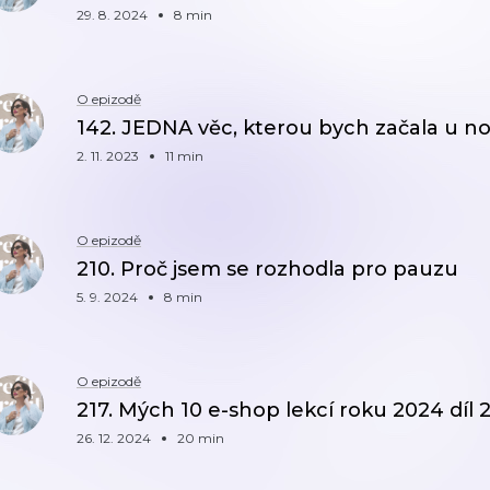
29. 8. 2024
8 min
O epizodě
142. JEDNA věc, kterou bych začala u n
2. 11. 2023
11 min
O epizodě
210. Proč jsem se rozhodla pro pauzu
5. 9. 2024
8 min
O epizodě
217. Mých 10 e-shop lekcí roku 2024 díl 2
26. 12. 2024
20 min