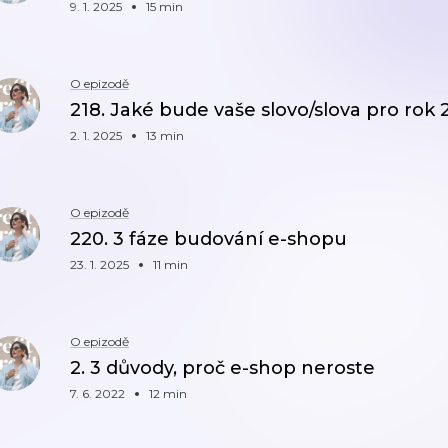
9. 1. 2025
15 min
O epizodě
218. Jaké bude vaše slovo/slova pro rok 
2. 1. 2025
13 min
O epizodě
220. 3 fáze budování e-shopu
23. 1. 2025
11 min
O epizodě
2. 3 důvody, proč e-shop neroste
7. 6. 2022
12 min