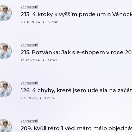
O epizodě
213. 4 kroky k vyšším prodejům o Vánoc
28. 11. 2024
12 min
O epizodě
215. Pozvánka: Jak s e-shopem v roce 202
12. 12. 2024
8 min
O epizodě
126. 4 chyby, které jsem udělala na zač
7. 9. 2023
9 min
O epizodě
209. Kvůli této 1 věci máto málo objedn