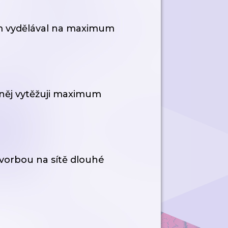
vám vydělával na maximum
z něj vytěžuji maximum
t tvorbou na sítě dlouhé