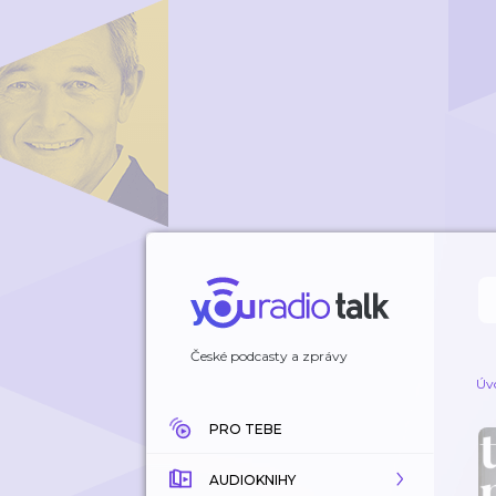
České podcasty a zprávy
Úv
PRO TEBE
AUDIOKNIHY