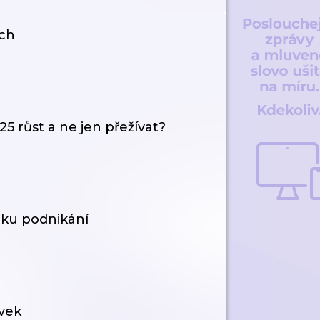
ích
5 růst a ne jen přežívat?
átku podnikání
ávek