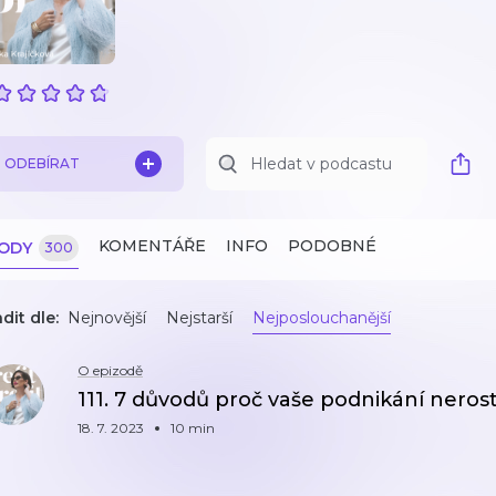
ODEBÍRAT
KOMENTÁŘE
INFO
PODOBNÉ
ZODY
300
dit dle:
Nejnovější
Nejstarší
Nejposlouchanější
O epizodě
111. 7 důvodů proč vaše podnikání neros
18. 7. 2023
10 min