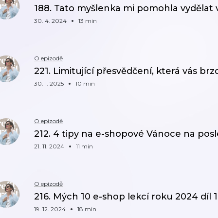
188. Tato myšlenka mi pomohla vydělat
30. 4. 2024
13 min
O epizodě
221. Limitující přesvědčení, která vás brz
30. 1. 2025
10 min
O epizodě
212. 4 tipy na e-shopové Vánoce na posle
21. 11. 2024
11 min
O epizodě
216. Mých 10 e-shop lekcí roku 2024 díl 1
19. 12. 2024
18 min