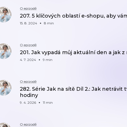
O epizodě
207. 5 klíčových oblastí e-shopu, aby 
15. 8. 2024
8 min
O epizodě
201. Jak vypadá můj aktuální den a jak 
4. 7. 2024
9 min
O epizodě
282. Série Jak na sítě Díl 2.: Jak netrávi
hodiny
9. 4. 2026
11 min
O epizodě