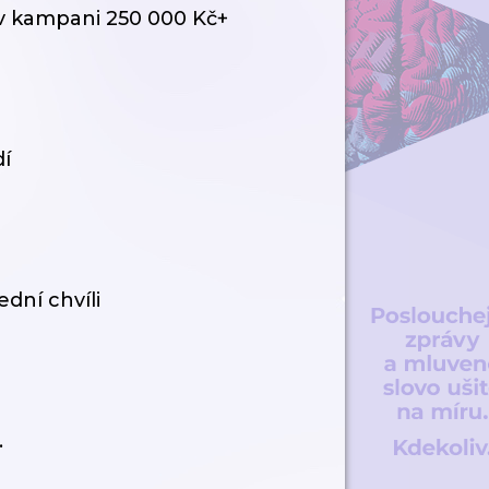
 v kampani 250 000 Kč+
dí
dní chvíli
.