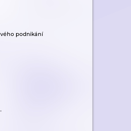
ového podnikání
.