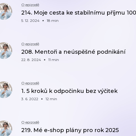
O epizodě
214. Moje cesta ke stabilnímu příjmu 10
5. 12. 2024
18 min
O epizodě
208. Mentoři a neúspěšné podnikání
22. 8. 2024
11 min
O epizodě
1. 5 kroků k odpočinku bez výčitek
3. 6. 2022
12 min
O epizodě
219. Mé e-shop plány pro rok 2025