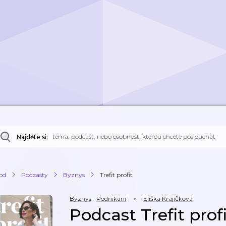
Najděte si:
od
Podcasty
Byznys
Trefit profit
Byznys
,
Podnikání
Eliška Krajíčková
Podcast Trefit prof