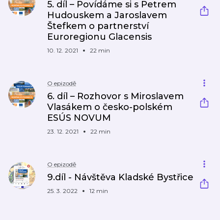
5. díl – Povídáme si s Petrem
Hudouskem a Jaroslavem
Štefkem o partnerství
Euroregionu Glacensis
10. 12. 2021
22 min
O epizodě
6. díl – Rozhovor s Miroslavem
Vlasákem o česko-polském
ESÚS NOVUM
23. 12. 2021
22 min
O epizodě
9.díl - Návštěva Kladské Bystřice
25. 3. 2022
12 min