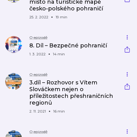
místo na turistické mapě
česko-polského pohraničí
25. 2. 2022
19 min
O epizodě
8. Díl – Bezpečné pohraničí
1. 3. 2022
14 min
O epizodě
3.díl – Rozhovor s Vítem
Slováčkem nejen o
příležitostech přeshraničních
regionů
2. 11. 2021
16 min
O epizodě