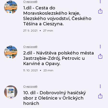
O epizodě
1.díl - Cesta do
Moravskoslezského kraje,
Slezského vojvodství, Českého
Těšína a Cieszyna.
27. 9. 2021
27 min
O epizodě
2.díl - Návštěva polského města
Jastrzębie-Zdrój, Petrovic u
Karviné a Opavy.
11. 10. 2021
23 min
O epizodě
10. díl - Dobrovolný hasičský
sbor z Olešnice v Orlických
horách