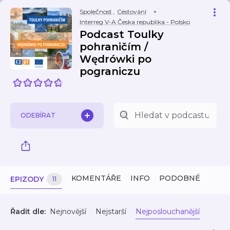
Společnost
,
Cestování
Interreg V-A Česka republika - Polsko
Podcast Toulky
pohraničím /
Wędrówki po
pograniczu
ODEBÍRAT
KOMENTÁŘE
INFO
PODOBNÉ
EPIZODY
11
Řadit dle:
Nejnovější
Nejstarší
Nejposlouchanější