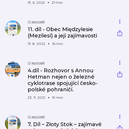
13. 6. 2022
21 min
O epizodě
11. díl - Obec Międzylesie
(Mezilesí) a její zajímavosti
13. 8. 2022
16 min
O epizodě
4.díl - Rozhovor s Annou
Hetman nejen o železné
cyklotrase spojující česko-
polské pohraničí.
23. 11. 2021
19 min
O epizodě
7. Díl – Złoty Stok – zajímavé