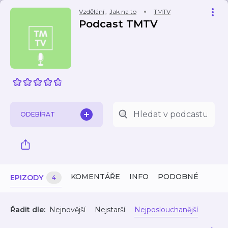
Vzdělání
,
Jak na to
TMTV
Podcast TMTV
ODEBÍRAT
KOMENTÁŘE
INFO
PODOBNÉ
EPIZODY
4
Řadit dle:
Nejnovější
Nejstarší
Nejposlouchanější