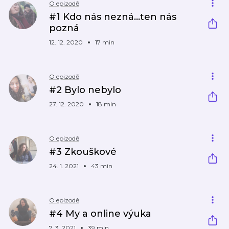
O epizodě
#1 Kdo nás nezná...ten nás
pozná
12. 12. 2020
17 min
O epizodě
#2 Bylo nebylo
27. 12. 2020
18 min
O epizodě
#3 Zkouškové
24. 1. 2021
43 min
O epizodě
#4 My a online výuka
7. 3. 2021
39 min