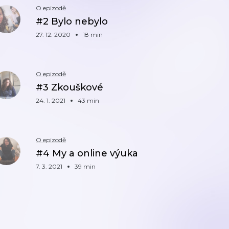
O epizodě
#2 Bylo nebylo
27. 12. 2020
18 min
O epizodě
#3 Zkouškové
24. 1. 2021
43 min
O epizodě
#4 My a online výuka
7. 3. 2021
39 min