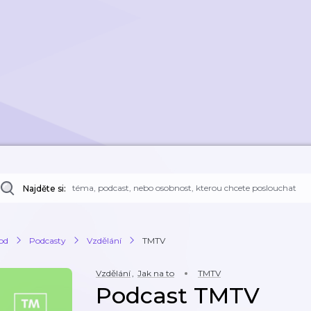
Najděte si:
od
Podcasty
Vzdělání
TMTV
Vzdělání
,
Jak na to
TMTV
Podcast TMTV