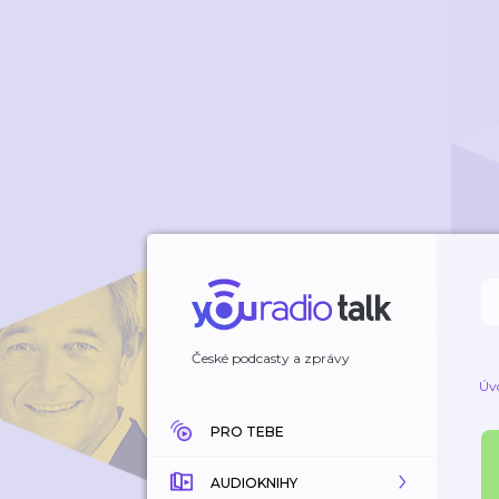
České podcasty a zprávy
Úv
PRO TEBE
AUDIOKNIHY