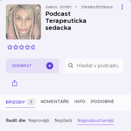
Gastro
,
Umění
Marketa Brhlikova
Podcast
Terapeuticka
sedacka
ODEBÍRAT
KOMENTÁŘE
INFO
PODOBNÉ
EPIZODY
3
Řadit dle:
Nejnovější
Nejstarší
Nejposlouchanější